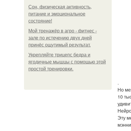
Сон, физическая активность,
питание и эмоциональное
состояние!
Мой тренажёр в агро - фитнес -
зале по истечению двух дней
принёс ощутимый результат.
Укрепляйте трицепс бедра и
ягодичные мышцы с помощью этой
простой тренировки.
.
Но ме
10 ты
удиви
Нейро
Эту м
мэнни