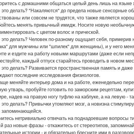
оритесь с домашними общаться целый день лишь на языке 
 это делать? "Накаляются" до предела новые сенсорные об
ствованы или совсем не трудятся, что также является хоро
 бойтесь менять привычный имидж. Носите новую необычн
риментирровать с цветом волос и прической.
 это делать? Человек по-разному ощущает себя, примерив
ка" для мужчины или "шпилек" для женщины), и у него мен
дите и ездите на работу новыми маршрутами (даже если неп
ествуйте, каждый отпуск старайтесь проводить в новом мес
 это делать? Развивается пространственная память и даже 
ждают последние исследования физиологов.
чаще меняйте интерьер дома и на работе, еженедельно пер
ную утварь, пробуйте готовить по заморским рецептам, купи
ире, надев на правую ногу туфлю на каблуке, а на левую - та
 это делать? Привычки утомляют мозг, а новизна стимулиру
, запоминающейся.
учитесь нетривиально отвечать на поднадоевшие вопросы тип
й раз новые фразы - откажитесь от стереотипов, запомина
ательные истории - и обязательно блесните ими в разговоре