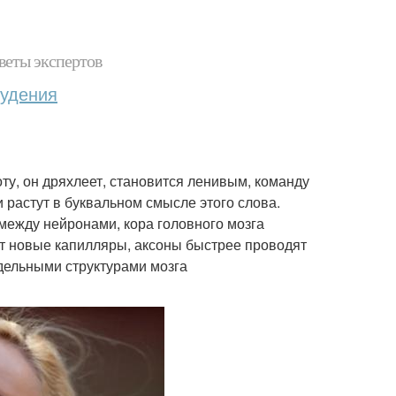
веты экспертов
худения
у, он дряхлеет, становится ленивым, команду
ки растут в буквальном смысле этого слова.
между нейронами, кора головного мозга
ют новые капилляры, аксоны быстрее проводят
дельными структурами мозга