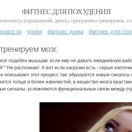
ФИТНЕС ДЛЯ ПОХУДЕНИЯ
комплексы упражнений, диеты, программы тренировок, со
новости
уроки
фитнес дома
фитнес для по
тренируем мозг.
озг подобен мышцам: если ему не давать ежедневную работ
! " Не распознает. А вот если нагрузки есть - серые клеточ
е описывают этот процесс так: образуются новые синапсы 
вится толще и более извилистой, в вещество мозга враста
ые сигналы, усложняются функциональные связи между от