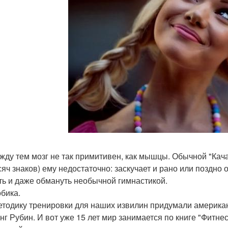
жду тем мозг не так примитивен, как мышцы. Обычной "Кача
сяч знаков) ему недостаточно: заскучает и рано или поздно 
ть и даже обмануть необычной гимнастикой.
бика.
етодику тренировки для наших извилин придумали американ
нг Рубин. И вот уже 15 лет мир занимается по книге "Фитн