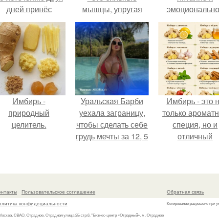
дней принёс
мышцы, упругая
эмоциональн
ощутимый
кожа и улучшение
состояние!
результат.
общего состояния.
Имбирь -
Уральская Барби
Имбирь - это 
природный
уехала заграницу,
только аромат
целитель.
чтобы сделать себе
специя, но и
грудь мечты за 12, 5
отличный
тыс.
ингредиент д
полезных напит
и блюд.
онтакты
Пользовательское соглашение
Обратная связь
олитика конфидециальности
Копирование разрешено при у
 Москва, СВАО, Отрадное, Отрадная улица 2Б стр.6, "Бизнес-центр «Отрадный», м. Отрадное