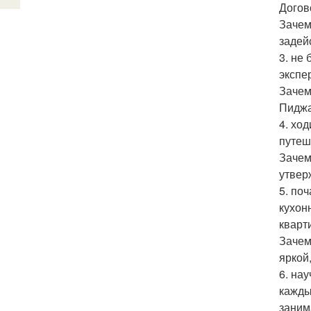
Догов
Зачем
задей
3. не
экспе
Зачем
Пиджа
4. хо
путеш
Зачем
утвер
5. по
кухон
кварт
Зачем
яркой
6. на
кажды
заним