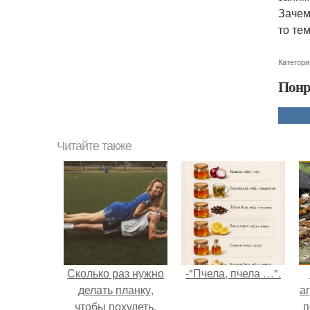
Зачем
то те
Категори
Понр
Читайте также
Сколько раз нужно
-"Пчела, пчела …".
делать планку,
аг
чтобы похудеть.
п