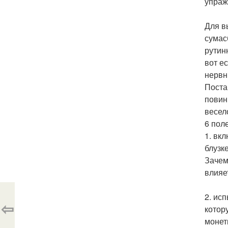
упраж
Для в
сумас
рутин
вот е
нервн
Поста
повин
весел
6 пол
1. вк
блузк
Зачем
влияе
2. ис
⇦
котор
монет