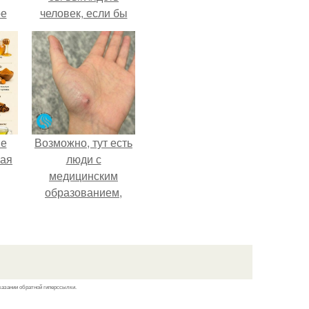
ое
человек, если бы
его тело
эволюционировало
специально для
выживания в
автокатастpoфах.
не
Возможно, тут есть
ная
люди с
медицинским
образованием,
ля
подскажите, что
ков
делать!
казании обратной гиперссылки.