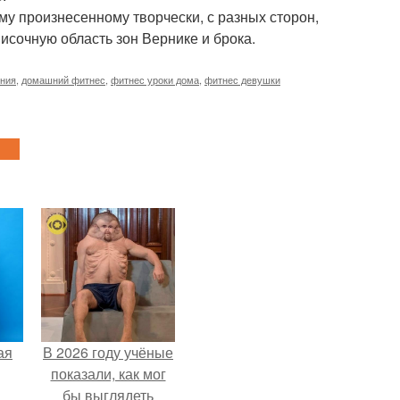
ему произнесенному творчески, с разных сторон,
височную область зон Вернике и брока.
ния
,
домашний фитнес
,
фитнес уроки дома
,
фитнес девушки
ая
В 2026 году учёные
показали, как мог
бы выглядеть