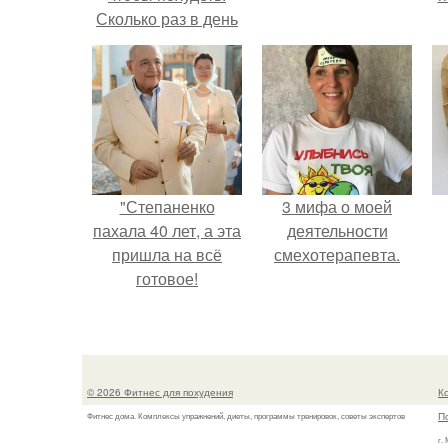
Сколько раз в день
делать планку —,
чтобы был
результат для
похудения
"Степаненко
3 мифа о моей
пахала 40 лет, а эта
деятельности
пришла на всё
смехотерапевта.
готовое!
© 2026 Фитнес для похудения
К
П
Фитнес дома. Комплексы упражнений, диеты, программы тренировок, советы экспертов
г.