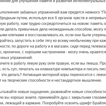
нений для улучшения памяти и развития интеллектуальных
ыполнения забавных упражнений вам придется немного "По
бродным путем, используя все 5 органов чувств в непривы
ную работу, нам трудно сосредоточиться на новом: память 
сли делать привычные дела неожиданным способом, мозгу 
ыми клетками и восстанавливать их, если они были утеряны
райтесь запустить в себе тягу ко всему необычному при к
ности, по дороге на работу и в магазин, сидя перед телев
о, иронично, с хорошим настроением - мозгу очень нравятс
езных упражнений.
лючите в работу левую руку (или правую, если вы левша. Пр
е, есть суп, печатать на клавиатуре компьютера и писать пис
 это делать? Активация моторной коры переносится с левог
т на творческие способности и нестандартное мышление.
пытывайте новые ощущения, развивайте новые способности.
ую вы хорошо знаете, принимайте душ с закрытыми глазами
ки, лежащей в кармане. Попробуйте освоить шрифт Брайля 