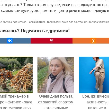
 это делать? Только в том случае, если вы подходите ко вс
м самым стимулируете память и центр речи в мозге - левую 
и:
фитнес для мозгов
,
новый фитнес
,
тренировки дома для похудения
,
фитнес упражне
авилось? Поделитесь с друзьями!
Мой тренажёр в
Очевидная польза
Сон, физическ
ро - фитнес - зале
от занятий спортом
активность,
о истечению двух
- это сильные
питание и