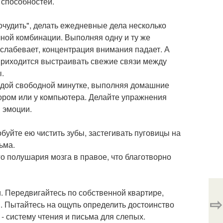
 способностей.
чудить", делать ежедневные дела несколько
чной комбинации. Выполняя одну и ту же
ослабевает, концентрация внимания падает. А
приходится выстраивать свежие связи между
.
аждой свободной минутке, выполняя домашние
изором или у компьютера. Делайте упражнения
я эмоции.
обуйте ею чистить зубы, застегивать пуговицы на
ьма.
о полушария мозга в правое, что благотворно
 Передвигайтесь по собственной квартире,
⇨
. Пытайтесь на ощупь определить достоинство
- систему чтения и письма для слепых.