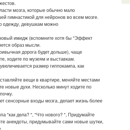
жестов.
ласти мозга, которые обычно мало
шей гимнастикой для нейронов во всем мозге.
ую одежду, девушкам можно
 новый имидж (вспомните хотя бы "Эффект
яется образ мысли.
ривычная дорога будет дольше), чаще
те, ходите по музеям и выставкам.
увеличивается размер гиппокампа, как
еставляйте вещи в квартире, меняйте местами
те новые духи. Несколько минут ходите по
почку.
ет сенсорные входы мозга, делает жизнь более
а "как дела? ", "Что нового? ", Придумайте
йте анекдоты, придумывайте сами новые шутки,
.