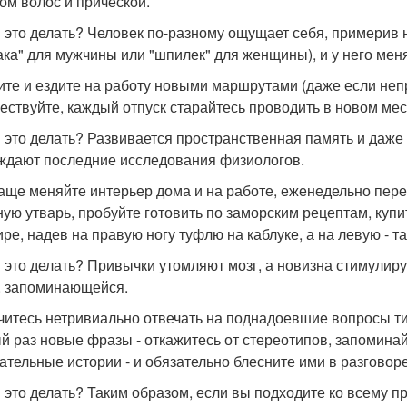
том волос и прической.
 это делать? Человек по-разному ощущает себя, примерив
ка" для мужчины или "шпилек" для женщины), и у него мен
дите и ездите на работу новыми маршрутами (даже если неп
ествуйте, каждый отпуск старайтесь проводить в новом мес
 это делать? Развивается пространственная память и даже 
ждают последние исследования физиологов.
чаще меняйте интерьер дома и на работе, еженедельно пер
ную утварь, пробуйте готовить по заморским рецептам, купи
ире, надев на правую ногу туфлю на каблуке, а на левую - та
 это делать? Привычки утомляют мозг, а новизна стимулиру
, запоминающейся.
учитесь нетривиально отвечать на поднадоевшие вопросы тип
й раз новые фразы - откажитесь от стереотипов, запомина
ательные истории - и обязательно блесните ими в разговоре
 это делать? Таким образом, если вы подходите ко всему пр