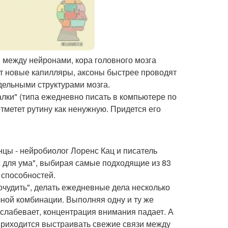
 между нейронами, кора головного мозга
ют новые капилляры, аксоны быстрее проводят
ельными структурами мозга.
лки" (типа ежедневно писать в компьютере по
отметет рутину как ненужную. Придется его
цы - нейробиолог Лоренс Кац и писатель
ес для ума", выбирая самые подходящие из 83
 способностей.
чудить", делать ежедневные дела несколько
чной комбинации. Выполняя одну и ту же
ослабевает, концентрация внимания падает. А
приходится выстраивать свежие связи между