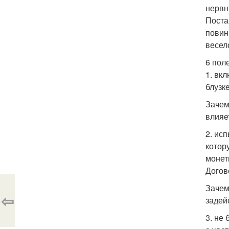
нервн
Поста
повин
весел
6 пол
1. вк
блузк
Зачем
влияе
2. ис
котор
монет
Догов
Зачем
⇦
задей
3. не