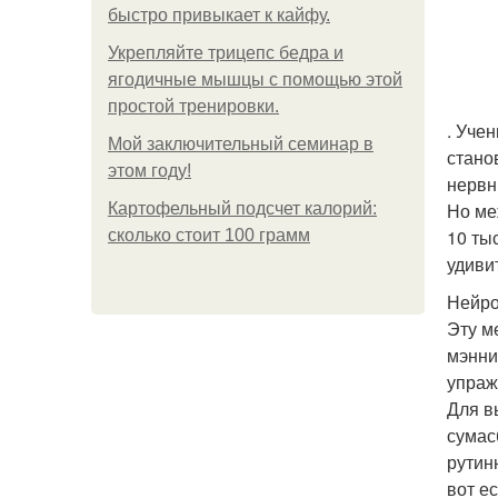
быстро привыкает к кайфу.
Укрепляйте трицепс бедра и
ягодичные мышцы с помощью этой
простой тренировки.
. Уче
Мой заключительный семинар в
стано
этом году!
нервн
Но ме
Картофельный подсчет калорий:
10 ты
сколько стоит 100 грамм
удиви
Нейро
Эту м
мэнни
упраж
Для в
сумас
рутин
вот е