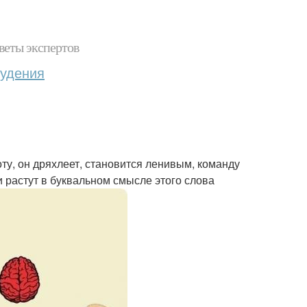
веты экспертов
худения
у, он дряхлеет, становится ленивым, команду
ки растут в буквальном смысле этого слова