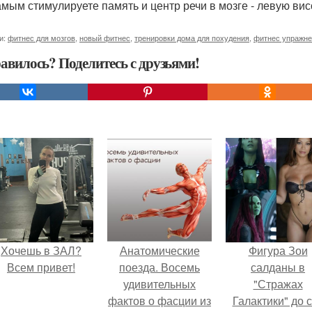
амым стимулируете память и центр речи в мозге - левую вис
и:
фитнес для мозгов
,
новый фитнес
,
тренировки дома для похудения
,
фитнес упражне
авилось? Поделитесь с друзьями!
Хочешь в ЗАЛ?
Анатомические
Фигура Зои
Всем привет!
поезда. Восемь
салданы в
удивительных
"Стражах
фактов о фасции из
Галактики" до 