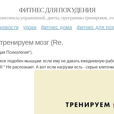
ФИТНЕС ДЛЯ ПОХУДЕНИЯ
комплексы упражнений, диеты, программы тренировок, со
новости
уроки
фитнес дома
фитнес для по
тренируем мозг (Re.
щая Психология").
озг подобен мышцам: если ему не давать ежедневную работ
й! " Не распознает. А вот если нагрузки есть - серые клеточ