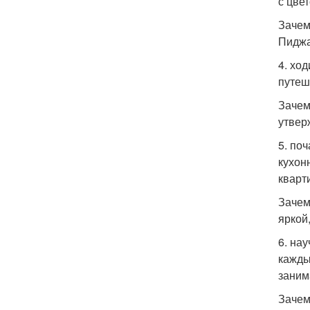
с цве
Зачем
Пиджа
4. хо
путеш
Зачем
утвер
5. по
кухон
кварт
Зачем
яркой
6. на
кажды
заним
Зачем