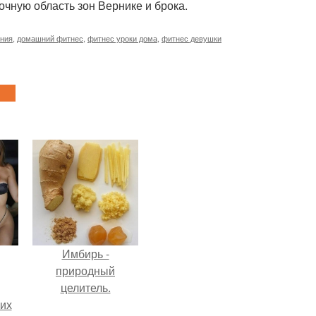
очную область зон Вернике и брока.
ния
,
домашний фитнес
,
фитнес уроки дома
,
фитнес девушки
Имбирь -
природный
целитель.
сих