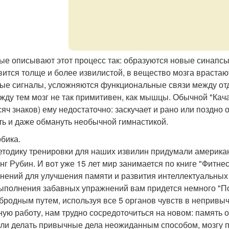
ные описывают этот процесс так: образуются новые синапсы
вится толще и более извилистой, в вещество мозга враста
ые сигналы, усложняются функциональные связи между отд
жду тем мозг не так примитивен, как мышцы. Обычной "Кача
сяч знаков) ему недостаточно: заскучает и рано или поздно 
ть и даже обмануть необычной гимнастикой.
бика.
етодику тренировки для наших извилин придумали американ
нг Рубин. И вот уже 15 лет мир занимается по книге "Фитн
нений для улучшения памяти и развития интеллектуальных
ыполнения забавных упражнений вам придется немного "По
бродным путем, используя все 5 органов чувств в непривы
ную работу, нам трудно сосредоточиться на новом: память 
сли делать привычные дела неожиданным способом, мозгу 