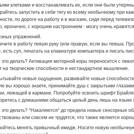
ыми клетками и восстанавливать их, если они были утеряны
райтесь запустить в себе тягу ко всему необычному при к
ности, по дороге на работу и в магазин, сидя перед телев
о, иронично, с хорошим настроением - мозгу очень нравятс
езных упражнений.
лючите в работу левую руку (или правую, если вы левша. Пр
е, есть суп, печатать на клавиатуре компьютера и писать пис
 это делать? Активация моторной коры переносится с левог
т на творческие способности и нестандартное мышление.
пытывайте новые ощущения, развивайте новые способности.
ую вы хорошо знаете, принимайте душ с закрытыми глазами
ки, лежащей в кармане. Попробуйте освоить шрифт Брайля 
оритесь с домашними общаться целый день лишь на языке 
 это делать? "Накаляются" до предела новые сенсорные об
ствованы или совсем не трудятся, что также является хоро
 бойтесь менять привычный имидж. Носите новую необычну