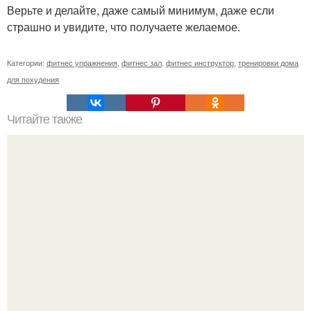
Верьте и делайте, даже самый минимум, даже если
страшно и увидите, что получаете желаемое.
Категории:
фитнес упражнения
,
фитнес зал
,
фитнес инструктор
,
тренировки дома
для похудения
Читайте также
Успешные люди. Почему люди которые занимаются
спортом всегда будут успешные и востребованные в
любой сфере деятельности.