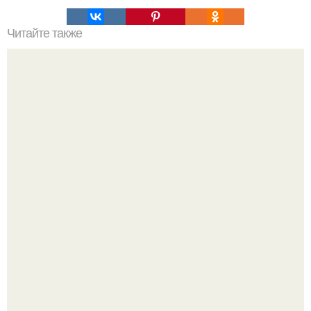
Читайте также
Куриное Филе с шампиньонами в соусе для ПП- ужина.
Почему вес стоит, даже если ты всё делаешь