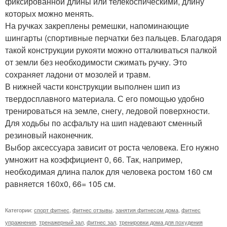
фиксированной длины или телекоспическими, длину
которых можно менять.
На ручках закреплены ремешки, напоминающие
шингарты (спортивные перчатки без пальцев. Благодаря
такой конструкции рукояти можно отталкиваться палкой
от земли без необходимости сжимать ручку. Это
сохраняет ладони от мозолей и травм.
В нижней части конструкции выполнен шип из
твердосплавного материала. С его помощью удобно
тренироваться на земле, снегу, ледовой поверхности.
Для ходьбы по асфальту на шип надевают сменный
резиновый наконечник.
Выбор аксессуара зависит от роста человека. Его нужно
умножит на коэффициент 0, 66. Так, например,
необходимая длина палок для человека ростом 160 см
равняется 160x0, 66= 105 см.
Категории:
спорт фитнес
,
фитнес отзывы
,
занятия фитнесом дома
,
фитнес
упражнения
,
тренажерный зал
,
фитнес зал
,
тренировки дома для похудения