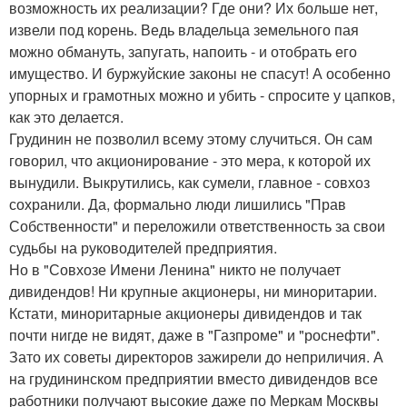
возможность их реализации? Где они? Их больше нет,
извели под корень. Ведь владельца земельного пая
можно обмануть, запугать, напоить - и отобрать его
имущество. И буржуйские законы не спасут! А особенно
упорных и грамотных можно и убить - спросите у цапков,
как это делается.
Грудинин не позволил всему этому случиться. Он сам
говорил, что акционирование - это мера, к которой их
вынудили. Выкрутились, как сумели, главное - совхоз
сохранили. Да, формально люди лишились "Прав
Собственности" и переложили ответственность за свои
судьбы на руководителей предприятия.
Но в "Совхозе Имени Ленина" никто не получает
дивидендов! Ни крупные акционеры, ни миноритарии.
Кстати, миноритарные акционеры дивидендов и так
почти нигде не видят, даже в "Газпроме" и "роснефти".
Зато их советы директоров зажирели до неприличия. А
на грудининском предприятии вместо дивидендов все
работники получают высокие даже по Меркам Москвы