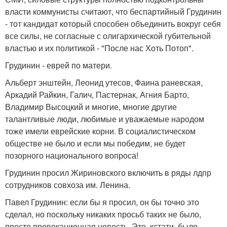
власти коммунисты считают, что беспартийный Грудинин
- тот кандидат который способен объединить вокруг себя
все силы, не согласные с олигархической губительной
властью и их политикой - "После нас Хоть Потоп".
Грудинин - еврей по матери.
Альберт энштейн, Леонид утесов, Фаина раневская,
Аркадий Райкин, Галич, Пастернак, Агния Барто,
Владимир Высоцкий и многие, многие другие
талантливые люди, любимые и уважаемые народом
тоже имели еврейские корни. В социалистическом
обществе не было и если мы победим, не будет
позорного национального вопроса!
Грудинин просил Жириновского включить в ряды лдпр
сотрудников совхоза им. Ленина.
Павел Грудинин: если бы я просил, он бы точно это
сделал, но поскольку никаких просьб таких не было,
просто провокационная новость. Это, кстати, было