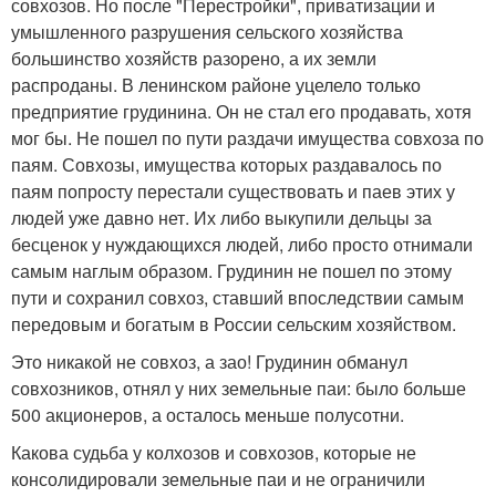
совхозов. Но после "Перестройки", приватизации и
умышленного разрушения сельского хозяйства
большинство хозяйств разорено, а их земли
распроданы. В ленинском районе уцелело только
предприятие грудинина. Он не стал его продавать, хотя
мог бы. Не пошел по пути раздачи имущества совхоза по
паям. Совхозы, имущества которых раздавалось по
паям попросту перестали существовать и паев этих у
людей уже давно нет. Их либо выкупили дельцы за
бесценок у нуждающихся людей, либо просто отнимали
самым наглым образом. Грудинин не пошел по этому
пути и сохранил совхоз, ставший впоследствии самым
передовым и богатым в России сельским хозяйством.
Это никакой не совхоз, а зао! Грудинин обманул
совхозников, отнял у них земельные паи: было больше
500 акционеров, а осталось меньше полусотни.
Какова судьба у колхозов и совхозов, которые не
консолидировали земельные паи и не ограничили