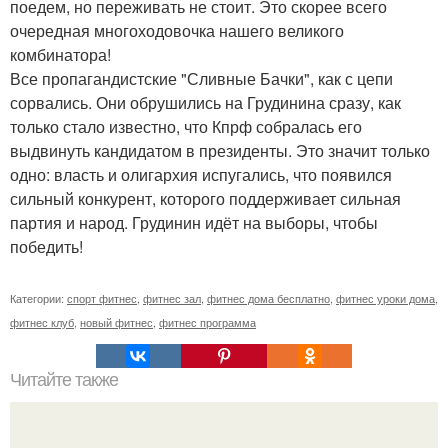
поедем, но переживать не стоит. Это скорее всего
очередная многоходовочка нашего великого
комбинатора!
Все пропагандистские "Сливные Бачки", как с цепи
сорвались. Они обрушились на Грудинина сразу, как
только стало известно, что Кпрф собралась его
выдвинуть кандидатом в президенты. Это значит только
одно: власть и олигархия испугались, что появился
сильный конкурент, которого поддерживает сильная
партия и народ. Грудинин идёт на выборы, чтобы
победить!
Категории:
спорт фитнес
,
фитнес зал
,
фитнес дома бесплатно
,
фитнес уроки дома
,
фитнес клуб
,
новый фитнес
,
фитнес программа
Читайте также