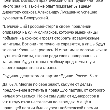
политике. Большой практический опыт грудинина тоже
много значит. Такой же опыт помогает бывшему
директору совхоза Александру Лукашенко успешно
руководить Белоруссией.
"Величайший Гроссмейстер" в своём правлении
опирается на кучку олигархов, которую американцы
поймали на крючок и грозят отобрать их зарубежные
капиталы. Вот они - то точно не справятся, а лишь будут
за свои "Кровные" трястись. И стоит им заморозить счета
путинской свиты, как они ради своих наворованных
капиталов будут готовы к любому предательству и
своего покровителя и страны.
Грудинин депутатом от партии "Единая Россия был".
Да, был. Многие по себе знают, как умеют делать
предложение вступить в правящую партию, от которого
нельзя отказаться. Но он сам ушёл от единороссов в
2010 году из-за несогласия во взглядах. А ещё в
правящей партии был лауреат нобелевской премии