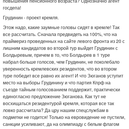
повышения пенсионного возраста? Однозначно агент
госдепа!
Грудинин - проект кремля.
Этож надо, какие заумные головы сидят в кремле! Так
все рассчитать. Сначала предвидеть на 100%, что на
праймериз проведенных на сайте левого фронта из 20 с
лишним кандидатов во второй тур выйдет Грудинин с
Болдыревым, причем в то, что Болдырев в 1 туре
набрал больше голосов, чем Грудинин, не поколебало
уверенность кремлевских резидентов, что во втором
туре победит все равно их агент! И что Зюганов уступит
место на выборы Грудинину и что партия Кпрф на
съезде тайным голосованием поддержит, практически
единогласно предложение Зюганова. Как тут не
восхищаться резидентурой кремля, которая все так
ловко рассчитала? Да цру нашим спецслужбам в
подметки не годится! Только на евровидение не пустили,
санкции усиливают, да на олимпиаду с белым флагом