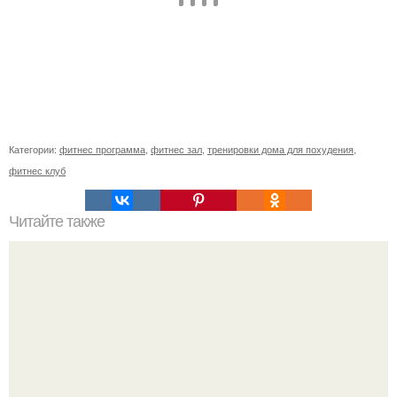
Категории:
фитнес программа
,
фитнес зал
,
тренировки дома для похудения
,
фитнес клуб
Читайте также
Хватит заплывать жиром во время работы на набор