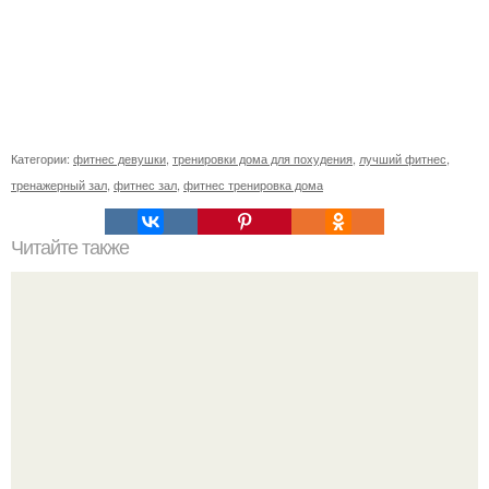
Категории:
фитнес девушки
,
тренировки дома для похудения
,
лучший фитнес
,
тренажерный зал
,
фитнес зал
,
фитнес тренировка дома
Читайте также
Упражнения для подтяжки лица. 8 действенных
упражнений для подтяжки овала лица.