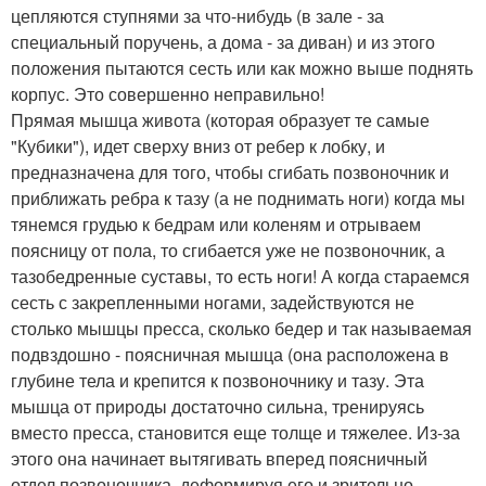
цепляются ступнями за что-нибудь (в зале - за
специальный поручень, а дома - за диван) и из этого
положения пытаются сесть или как можно выше поднять
корпус. Это совершенно неправильно!
Прямая мышца живота (которая образует те самые
"Кубики"), идет сверху вниз от ребер к лобку, и
предназначена для того, чтобы сгибать позвоночник и
приближать ребра к тазу (а не поднимать ноги) когда мы
тянемся грудью к бедрам или коленям и отрываем
поясницу от пола, то сгибается уже не позвоночник, а
тазобедренные суставы, то есть ноги! А когда стараемся
сесть с закрепленными ногами, задействуются не
столько мышцы пресса, сколько бедер и так называемая
подвздошно - поясничная мышца (она расположена в
глубине тела и крепится к позвоночнику и тазу. Эта
мышца от природы достаточно сильна, тренируясь
вместо пресса, становится еще толще и тяжелее. Из-за
этого она начинает вытягивать вперед поясничный
отдел позвоночника, деформируя его и зрительно