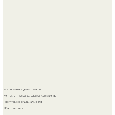
Имбирь - это не только ароматная специя, но и отличный
ингредиент для полезных напитков и блюд.
Сергей соседов показал свою скромную дачу - и удивил
поклонников.
© 2026 Фитнес для похудения
Контакты
Пользовательское соглашение
Политика конфидециальности
Обратная связь