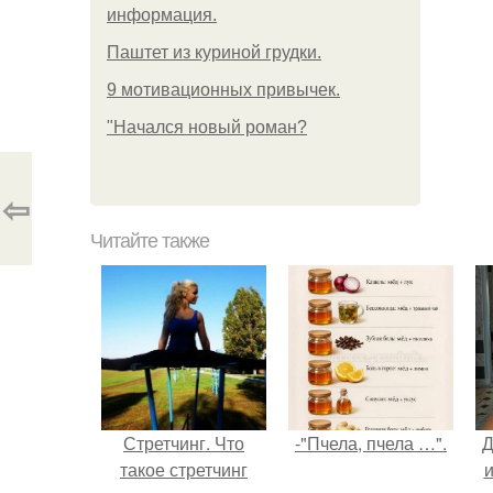
информация.
Паштет из куриной грудки.
9 мотивационных привычек.
"Начался новый роман?
⇦
Читайте также
Стретчинг. Что
-"Пчела, пчела …".
Д
такое стретчинг
и