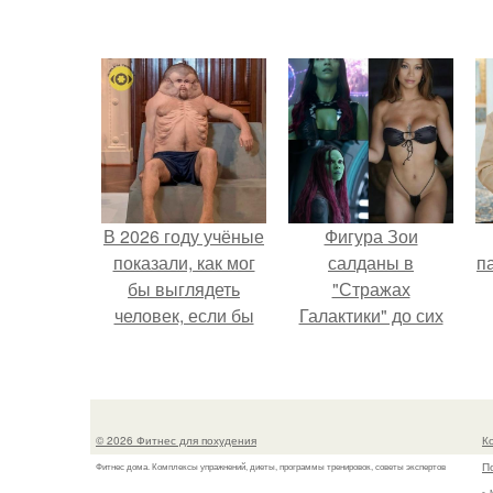
В 2026 году учёные
Фигура Зои
показали, как мог
салданы в
па
бы выглядеть
"Стражах
человек, если бы
Галактики" до сих
его тело
пор вызывает
эволюционировало
восхищение.
специально для
выживания в
© 2026 Фитнес для похудения
К
автокатастpoфах.
П
Фитнес дома. Комплексы упражнений, диеты, программы тренировок, советы экспертов
г.