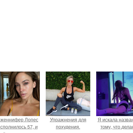
женнифер Лопес
Упражнения для
Я искала назва
сполнилось 57, и
похудения.
тому, что дела