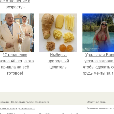
её отношение к
возрасту -
настоящий
манифест
уверенности: "не
говорите, что я
отлично выгляжу
для 57.
"Степаненко
Имбирь -
Уральская Бар
хала 40 лет, а эта
природный
уехала заграни
пришла на всё
целитель.
чтобы сделать с
готовое!
грудь мечты за 1
тыс.
онтакты
Пользовательское соглашение
Обратная связь
олитика конфидециальности
Копирование разрешено при у
 Москва, СВАО, Отрадное, Отрадная улица 2Б стр.6, "Бизнес-центр «Отрадный», м. Отрадное