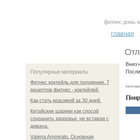
фитнес дома. 
главная
Отл
Вниз н
После
Популярные материалы
Фитнес коктейль для похудения. 7
Категори
рецептов фитнес - коктейлей.
Понр
Как стать красивой за 30 дней.
Китайские шарики как способ
сохранить здоровье, не вставая с
дивана.
Valeria Ammirato. Основная