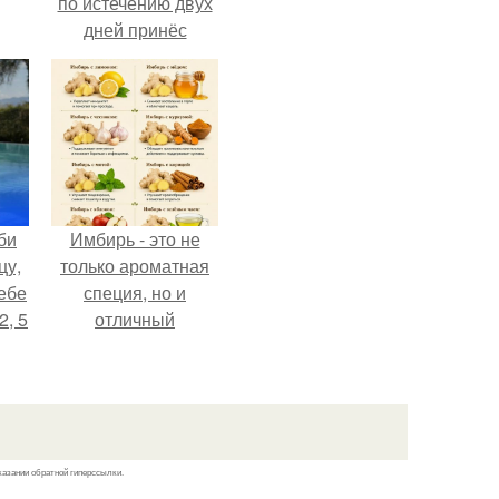
по истечению двух
дней принёс
ощутимый
результат.
би
Имбирь - это не
цу,
только ароматная
ебе
специя, но и
2, 5
отличный
ингредиент для
полезных напитков
и блюд.
казании обратной гиперссылки.