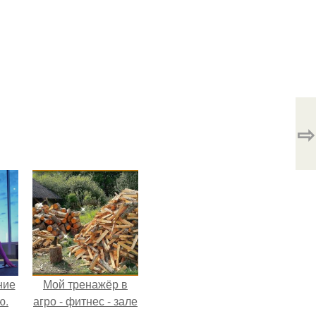
⇨
ние
Мой тренажёр в
ю.
агро - фитнес - зале