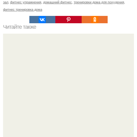
зал
,
фитнес упражнения
,
домашний фитнес
,
тренировки дома для похудения
,
фитнес тренировка дома
Читайте также
Анатомические поезда. Восемь удивительных фактов о
фасции из книги Томаса майерса "Анатомические
Поезда".