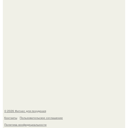
Как накачать ягодицы и не угробить суставы.
Имбирь - это не только ароматная специя, но и отличный
ингредиент для полезных напитков и блюд.
© 2026 Фитнес для похудения
Контакты
Пользовательское соглашение
Политика конфидециальности