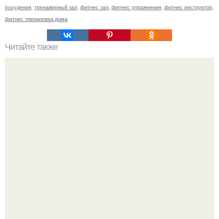
похудения
,
тренажерный зал
,
фитнес зал
,
фитнес упражнения
,
фитнес инструктор
,
фитнес тренировка дома
Читайте также
Убирает бока за 20 занятий.