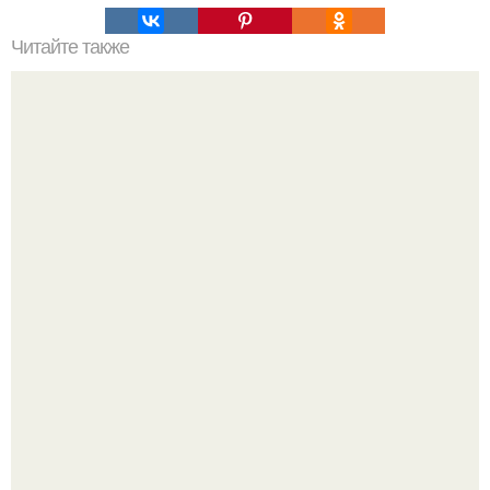
Читайте также
Как накачать попу, если у вас проблемы с
позвоночником или тренировки попы без осевой
нагрузки.