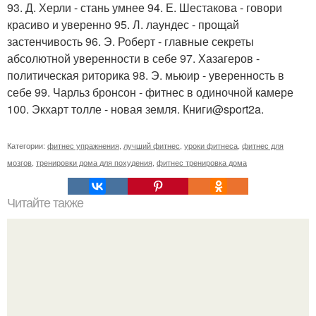
93. Д. Херли - стань умнее 94. Е. Шестакова - говори
красиво и уверенно 95. Л. лаундес - прощай
застенчивость 96. Э. Роберт - главные секреты
абсолютной уверенности в себе 97. Хазагеров -
политическая риторика 98. Э. мьюир - уверенность в
себе 99. Чарльз бронсон - фитнес в одиночной камере
100. Экхарт толле - новая земля. Книги@sport2a.
Категории:
фитнес упражнения
,
лучший фитнес
,
уроки фитнеса
,
фитнес для
мозгов
,
тренировки дома для похудения
,
фитнес тренировка дома
Читайте также