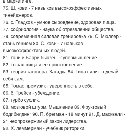
в маркетинге.
75. Ш. кови - 7 навыков высокоэффективных
тинейджеров.
76. с. Гладков - умное сыроедение, здоровая пища.
77. собриология - наука об отрезвлении общества.
78. современная силовая тренировка 79. С. Мюллер -
стань гением 80. С. кови - 7 навыков
высокоэффективных людей.
81. тони и Барри бьюзен - супермышление.
82. сырая пища и её приготовление.
83. теория заговора. Загадка 84. Тина силиг - сделай
себя сам.
85. Томас премузик - уверенность в себе.
86. б. Трейси - убеждение.
87. турбо суслик.
88. мозговой штурм. Мышление 89. Фруктовый
бодибилдинг 90. П. брегман - 18 минут 91. Д. масквелл -
21 неопровержимый закон лидерства.
92. Х. леммерман - учебник риторики.