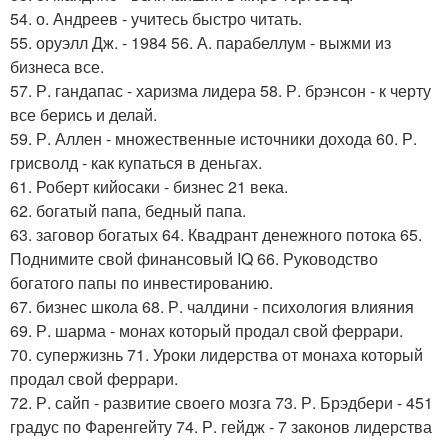
54. о. Андреев - учитесь быстро читать.
55. оруэлл Дж. - 1984 56. А. парабеллум - выжми из
бизнеса все.
57. Р. гандапас - харизма лидера 58. Р. брэнсон - к черту
все берись и делай.
59. Р. Аллен - множественные источники дохода 60. Р.
грисволд - как купаться в деньгах.
61. Роберт кийосаки - бизнес 21 века.
62. богатый папа, бедный папа.
63. заговор богатых 64. Квадрант денежного потока 65.
Поднимите свой финансовый IQ 66. Руководство
богатого папы по инвестированию.
67. бизнес школа 68. Р. чалдини - психология влияния
69. Р. шарма - монах который продал свой феррари.
70. супержизнь 71. Уроки лидерства от монаха который
продал свой феррари.
72. Р. сайп - развитие своего мозга 73. Р. Брэдбери - 451
градус по Фаренгейту 74. Р. гейдж - 7 законов лидерства