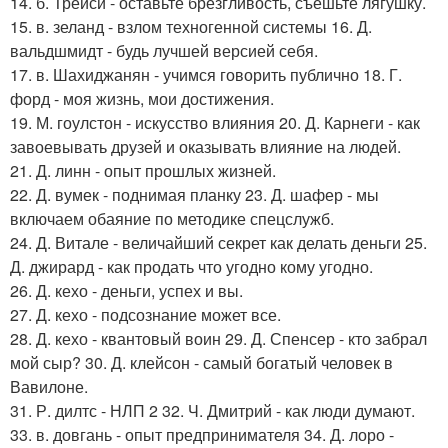
14. б. Трейси - оставьте брезгливость, съешьте лягушку.
15. в. зеланд - взлом техногенной системы 16. Д.
вальдшмидт - будь лучшей версией себя.
17. в. Шахиджанян - учимся говорить публично 18. Г.
форд - моя жизнь, мои достижения.
19. М. гоулстон - искусство влияния 20. Д. Карнеги - как
завоевывать друзей и оказывать влияние на людей.
21. Д. линн - опыт прошлых жизней.
22. Д. вумек - поднимая планку 23. Д. шафер - мы
включаем обаяние по методике спецслужб.
24. Д. Витале - величайший секрет как делать деньги 25.
Д. джирард - как продать что угодно кому угодно.
26. Д. кехо - деньги, успех и вы.
27. Д. кехо - подсознание может все.
28. Д. кехо - квантовый воин 29. Д. Спенсер - кто забрал
мой сыр? 30. Д. клейсон - самый богатый человек в
Вавилоне.
31. Р. дилтс - НЛП 2 32. Ч. Дмитрий - как люди думают.
33. в. довгань - опыт предпринимателя 34. Д. лоро -