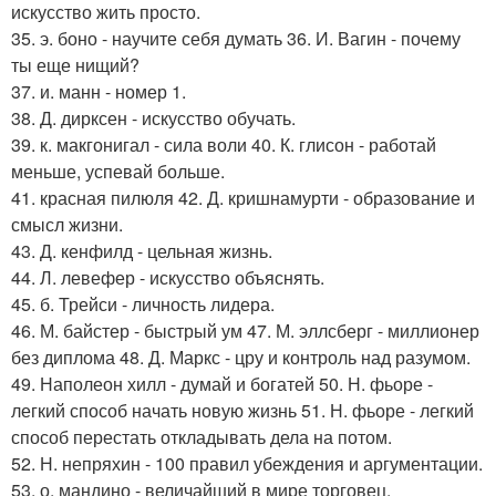
искусство жить просто.
35. э. боно - научите себя думать 36. И. Вагин - почему
ты еще нищий?
37. и. манн - номер 1.
38. Д. дирксен - искусство обучать.
39. к. макгонигал - сила воли 40. К. глисон - работай
меньше, успевай больше.
41. красная пилюля 42. Д. кришнамурти - образование и
смысл жизни.
43. Д. кенфилд - цельная жизнь.
44. Л. левефер - искусство объяснять.
45. б. Трейси - личность лидера.
46. М. байстер - быстрый ум 47. М. эллсберг - миллионер
без диплома 48. Д. Маркс - цру и контроль над разумом.
49. Наполеон хилл - думай и богатей 50. Н. фьоре -
легкий способ начать новую жизнь 51. Н. фьоре - легкий
способ перестать откладывать дела на потом.
52. Н. непряхин - 100 правил убеждения и аргументации.
53. о. мандино - величайший в мире торговец.