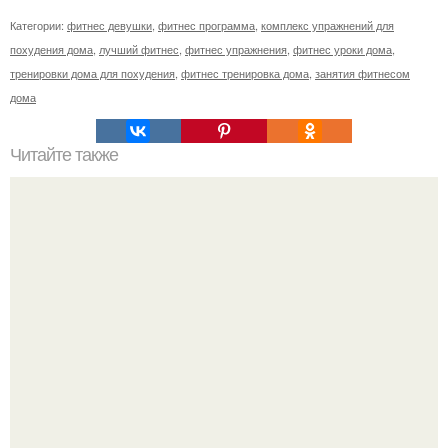
Категории:
фитнес девушки
,
фитнес программа
,
комплекс упражнений для
похудения дома
,
лучший фитнес
,
фитнес упражнения
,
фитнес уроки дома
,
тренировки дома для похудения
,
фитнес тренировка дома
,
занятия фитнесом
дома
Читайте также
Твой рост о тебе много нового расскажет!