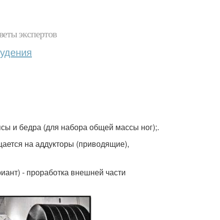
веты экспертов
худения
псы и бедра (для набора общей массы ног);.
ещается на аддукторы (приводящие),
иант) - проработка внешней части