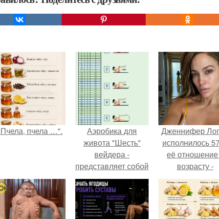
"Пчела, пчела …".
Аэробика для
Дженнифер Ло
живота "Шесть"
исполнилось 57
вейдера -
её отношение
представляет собой
возрасту -
набор упражнений,
настоящий
которые вызывают
манифест
сжигание жира в
уверенности: "
области живота и
говорите, что 