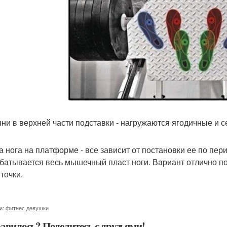
упни в верхней части подставки - нагружаются ягодичные и
на нога на платформе - все зависит от постановки ее по пер
батывается весь мышечный пласт ноги. Вариант отлично п
точки.
и:
фитнес девушки
авилось? Поделитесь с друзьями!