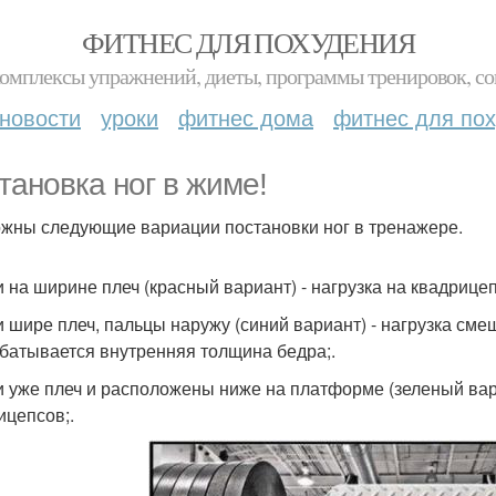
ФИТНЕС ДЛЯ ПОХУДЕНИЯ
комплексы упражнений, диеты, программы тренировок, со
новости
уроки
фитнес дома
фитнес для по
тановка ног в жиме!
жны следующие вариации постановки ног в тренажере.
ги на ширине плеч (красный вариант) - нагрузка на квадрице
ги шире плеч, пальцы наружу (синий вариант) - нагрузка см
батывается внутренняя толщина бедра;.
ги уже плеч и расположены ниже на платформе (зеленый вар
ицепсов;.