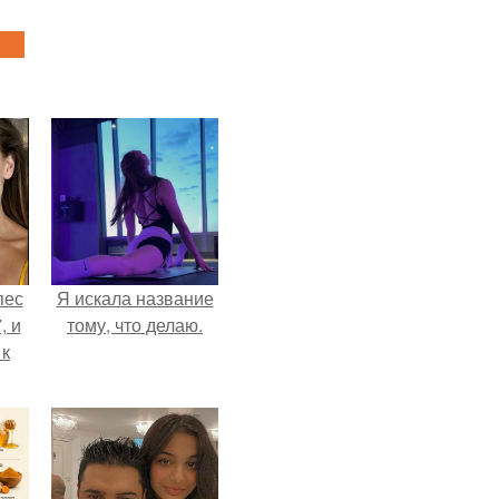
пес
Я искала название
, и
тому, что делаю.
 к
не
я