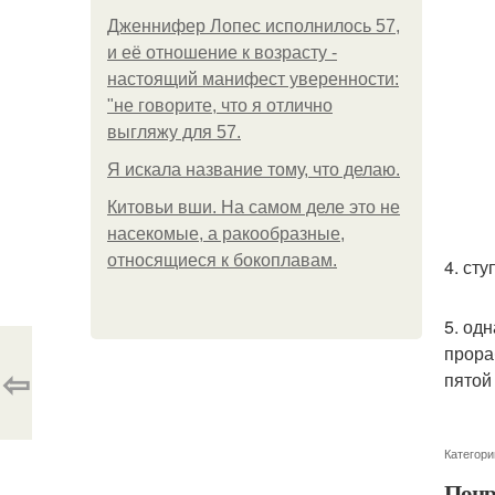
Дженнифер Лопес исполнилось 57,
и её отношение к возрасту -
настоящий манифест уверенности:
"не говорите, что я отлично
выгляжу для 57.
Я искала название тому, что делаю.
Китовьи вши. На самом деле это не
насекомые, а ракообразные,
относящиеся к бокоплавам.
4. ст
5. од
прора
⇦
пятой 
Категори
Понр