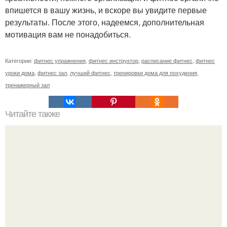
впишется в вашу жизнь, и вскоре вы увидите первые
результаты. После этого, надеемся, дополнительная
мотивация вам не понадобиться.
Категории:
фитнес упражнения
,
фитнес инструктор
,
расписание фитнес
,
фитнес
уроки дома
,
фитнес зал
,
лучший фитнес
,
тренировки дома для похудения
,
тренажерный зал
Читайте также
Упражнения для подтяжки лица. 8 действенных
упражнений для подтяжки овала лица.