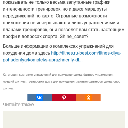
показывать не только весьма запутанные графики
интенсивности тренировок, но и даже маршруты
передвижений по карте. Огромные возможности
приложения не исчерпываются лишь упражнениями и
планами тренировок, они позволят вам стать настоящим
профи в вопросах спорта. Shine_совет?
Больше информации о комплексах упражнений для
похудения дома здесь
http://fitnes.ru-best.com/fitnes-dlya-
pohudeniya/kompleks-uprazhneniy-dl...
Категории:
комплекс упражнений для похудения дома
,
фитнес упражнения
,
лучший фитнес
,
тренировки дома для похудения
,
занятия фитнесом дома
,
спорт
фитнес
Читайте также