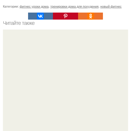
Категории:
фитнес уроки дома
,
тренировки дома для похудения
,
новый фитнес
Читайте также
Куда сходить в Тюмени. 20 Лучших мест в Тюмени, куда
можно сходить с маленьким ребенком