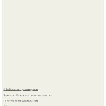
Имбирь - это не только ароматная специя, но и отличный
ингредиент для полезных напитков и блюд.
Тут даже мы не знаем, как комментировать.
© 2026 Фитнес для похудения
Контакты
Пользовательское соглашение
Политика конфидециальности