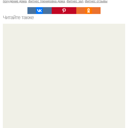
похудение дома
,
фитнес тренировка дома
,
фитнес зал
,
фитнес отзывы
Читайте также
Планку делать до еды или после еды. Когда лучше
делать упражнение планку: утром или вечером