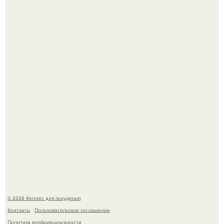
Имбирь - это не только ароматная специя, но и отличный
ингредиент для полезных напитков и блюд.
Тут даже мы не знаем, как комментировать.
© 2026 Фитнес для похудения
Контакты
Пользовательское соглашение
Политика конфидециальности