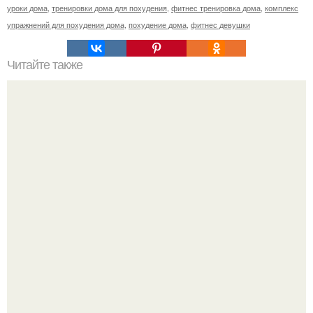
уроки дома
,
тренировки дома для похудения
,
фитнес тренировка дома
,
комплекс
упражнений для похудения дома
,
похудение дома
,
фитнес девушки
Читайте также
Один из самых популярных вопросов, как обрести
плоский живот?