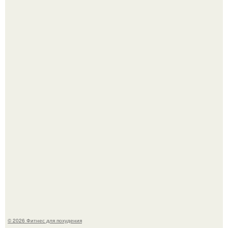
Возможно, тут есть люди с медицинским образованием,
подскажите, что делать!
Я - Эльвина Кузнецова, тренер групповых фитнес
тренировок разных направлений.
© 2026 Фитнес для похудения