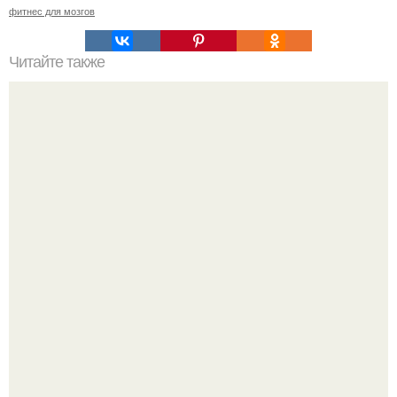
фитнес для мозгов
Читайте также
Комплексная тренировка для всего тела?
Анна пересильд создала свой бренд одежды, исполнив