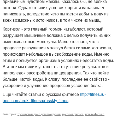
привычным чувством жажды. Казалось бы, не велика
потеря. Однако в таких условиях организм начинает
паниковать, вследствие чего пытается добыть воду из
всех возможных источников, в том числе из мышц.
Кортизол - это главный гормон катаболист, который
разрушает мышечные волокна с целью получить из них
аминокислотные молекулы. Мало кто знает, что в
процессе разрушения молекул белка силами кортизола,
происходит небольшое высвобождение воды. Именно
этим и пользуется организм в условиях недостатка воды.
В итоге мы видим усталость, отсутствие результатов и
напоследок расстройства пищеварения. Так что пейте
больше чистой воды. К слову, последнее ее свойство -
ускорение и улучшение процессов усвоения белка.
Ещё читайте статьи о русском фитнесе
http://fitnes.ru-
best.com/uroki-fitnesa/russkiy-fitnes
Категории:
тренировки дома для похудения
,
русский фитнес
,
новый фитнес
,