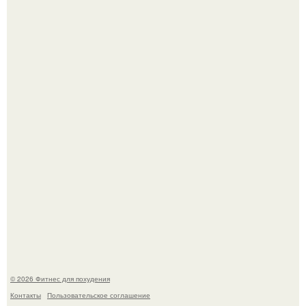
Тут даже мы не знаем, как комментировать.
Не зря её попу считают лучшей в мире.
© 2026 Фитнес для похудения
Контакты
Пользовательское соглашение