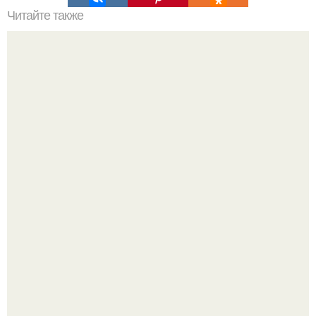
Читайте также
Твой рост о тебе много нового расскажет!
Мой тренажёр в агро - фитнес - зале по истечению двух
дней принёс ощутимый результат.