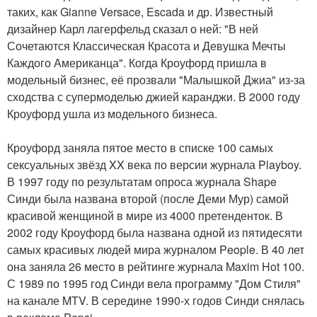
таких, как Gianne Versace, Escada и др. Известный
дизайнер Карл лагерфельд сказал о ней: "В ней
Сочетаются Классическая Красота и Девушка Мечты
Каждого Американца". Когда Кроуфорд пришла в
модельный бизнес, её прозвали "Малышкой Джиа" из-за
сходства с супермоделью джией каранджи. В 2000 году
Кроуфорд ушла из модельного бизнеса.
Кроуфорд заняла пятое место в списке 100 самых
сексуальных звёзд XX века по версии журнала Playboy.
В 1997 году по результатам опроса журнала Shape
Синди была названа второй (после Деми Мур) самой
красивой женщиной в мире из 4000 претенденток. В
2002 году Кроуфорд была названа одной из пятидесяти
самых красивых людей мира журналом People. В 40 лет
она заняла 26 место в рейтинге журнала Maxim Hot 100.
С 1989 по 1995 год Синди вела программу "Дом Стиля"
на канале MTV. В середине 1990-х годов Синди снялась