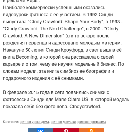
в рекламе Pepsi.
Наиболее коммерчески успешными оказались
видеоуроки фитнеса с её участием. В 1992 Синди
выпустила "Cindy Crawford: Shape Your Body", в 1993 -
"Cindy Crawford: The Next Challenge", в 2000 - "Cindy
Crawford: A New Dimension" (снято вскоре после
рождения первенца и адресовано молодым матерям.
Накануне 50-летия Синди Кроуфорд, в свет вышла её
книга Becoming, в которой она рассказала о своей
карьере и о том, чему её научил модельный бизнес. По
словам модели, эта книга симбиоз её биографии и
подарочного издания с её снимками.
В феврале 2015 года в сети появились снимки с
фотосессии Синди для Marie Claire US, в которой модель
показала себя без фотошопа. Cindycrawford.
Категории:
фитнес уроки дома
,
фитнес девушки
,
фитнес программа