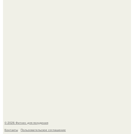
Я - Эльвина Кузнецова, тренер групповых фитнес
тренировок разных направлений.
Произошел странный инцидент, связанный с казахским
деликатесом.
© 2026 Фитнес для похудения
Контакты
Пользовательское соглашение