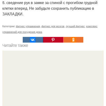
5. сведение рук в замке за спиной с прогибом грудной
клетки вперед. Не забудьте сохранить публикацию в
ЗАКЛАДКИ.
Категории:
фитнес упражнения
,
фитнес для мозгов
,
лучший фитнес
,
комплекс
упражнений для похудения дома
Читайте также
"О Шпагате и Растяжке".