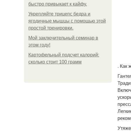
быстро привыкает к кайфу.
Укрепляйте трицепс бедра и
ягодичные мышцы с помощью этой
простой тренировки.
Мой заключительный семинар в
этом году!
Картофельный подсчет калорий:
сколько стоит 100 грамм
. Как
Ганте
Тради
Включ
ускор
пресс
Легки
реком
Утяже