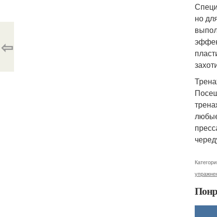
Специ
но для
выпол
эффек
⇦
пласт
захот
Трена
Посещ
трена
любые
пресс
черед
Категори
упражне
Понр