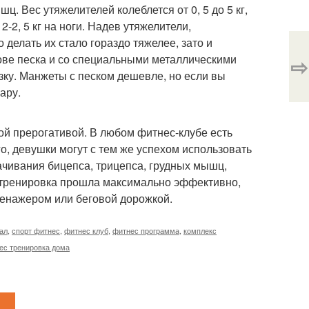
. Вес утяжелителей колеблется от 0, 5 до 5 кг,
 2-2, 5 кг на ноги. Надев утяжелители,
делать их стало гораздо тяжелее, зато и
ове песка и со специальными металлическими
⇨
зку. Манжеты с песком дешевле, но если вы
ару.
й прерогативой. В любом фитнес-клубе есть
, девушки могут с тем же успехом использовать
чивания бицепса, трицепса, грудных мышц,
ы тренировка прошла максимально эффективно,
ренажером или беговой дорожкой.
ал
,
спорт фитнес
,
фитнес клуб
,
фитнес программа
,
комплекс
ес тренировка дома