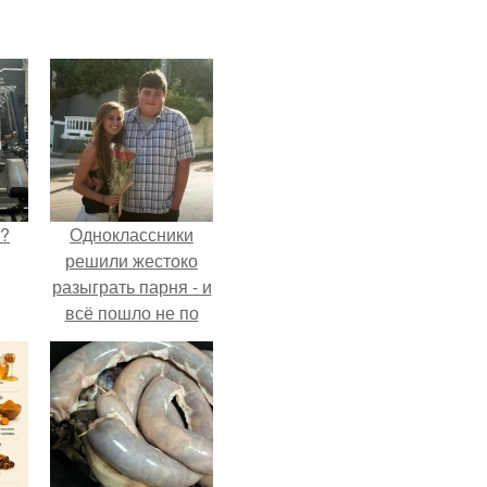
Л?
Одноклассники
решили жестоко
разыграть парня - и
всё пошло не по
плану.