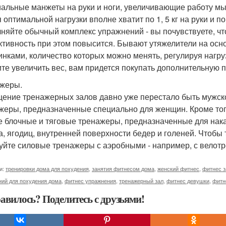
альные манжеты на руки и ноги, увеличивающие работу мышц
 оптимальной нагрузки вполне хватит по 1, 5 кг на руки и по
няйте обычный комплекс упражнений - вы почувствуете, что 
тивность при этом повысится. Бывают утяжелители на осн
инками, количество которых можно менять, регулируя нагру
ите увеличить вес, вам придется покупать дополнительную п
жеры.
ение тренажерных залов давно уже перестало быть мужско
жеры, предназначенные специально для женщин. Кроме того
 блочные и тяговые тренажеры, предназначенные для нака
а, ягодиц, внутренней поверхности бедер и голеней. Чтоб
уйте силовые тренажеры с аэробными - например, с велот
и:
тренировки дома для похудения
,
занятия фитнесом дома
,
женский фитнес
,
фитнес з
ний для похудения дома
,
фитнес упражнения
,
тренажерный зал
,
фитнес девушки
,
фитн
авилось? Поделитесь с друзьями!