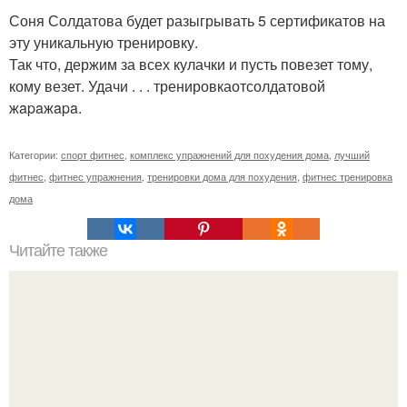
Соня Солдатова будет разыгрывать 5 сертификатов на
эту уникальную тренировку.
Так что, держим за всех кулачки и пусть повезет тому,
кому везет. Удачи . . . тренировкаотсолдатовой
жapaжapa.
Категории:
спорт фитнес
,
комплекс упражнений для похудения дома
,
лучший
фитнес
,
фитнес упражнения
,
тренировки дома для похудения
,
фитнес тренировка
дома
Читайте также