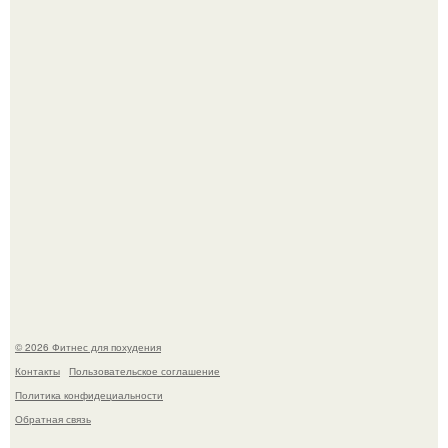
Имбирь - природный целитель.
Как накачать ягодицы и не угробить суставы.
© 2026 Фитнес для похудения
Контакты
Пользовательское соглашение
Политика конфидециальности
Обратная связь