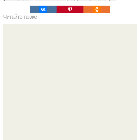
Читайте также
История моего клиента.
Китовьи вши. На самом деле это не насекомые, а