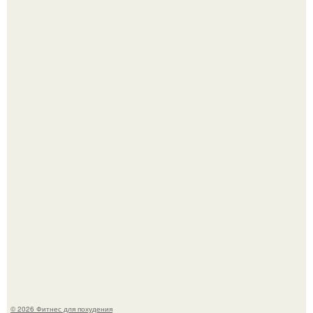
Как накачать ягодицы и не угробить суставы.
Имбирь - это не только ароматная специя, но и отличный
ингредиент для полезных напитков и блюд.
© 2026 Фитнес для похудения