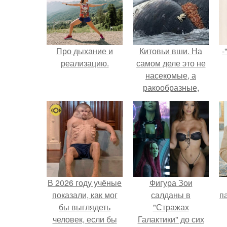
Про дыхание и
Китовьи вши. На
-
реализацию.
самом деле это не
насекомые, а
ракообразные,
относящиеся к
бокоплавам.
В 2026 году учёные
Фигура Зои
показали, как мог
салданы в
па
бы выглядеть
"Стражах
человек, если бы
Галактики" до сих