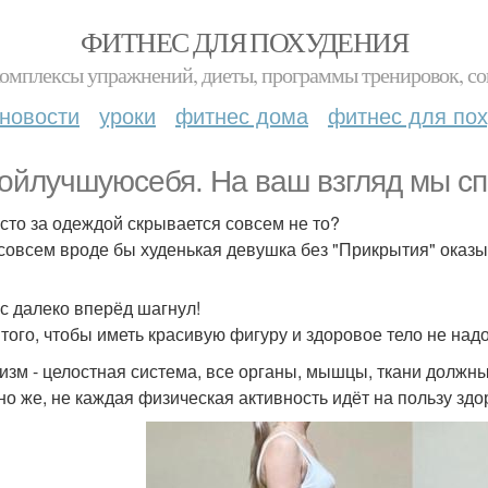
ФИТНЕС ДЛЯ ПОХУДЕНИЯ
комплексы упражнений, диеты, программы тренировок, со
новости
уроки
фитнес дома
фитнес для по
ойлучшуюсебя. На ваш взгляд мы с
асто за одеждой скрывается совсем не то?
 совсем вроде бы худенькая девушка без "Прикрытия" оказы
с далеко вперёд шагнул!
 того, чтобы иметь красивую фигуру и здоровое тело не надо
изм - целостная система, все органы, мышцы, ткани должн
но же, не каждая физическая активность идёт на пользу здо