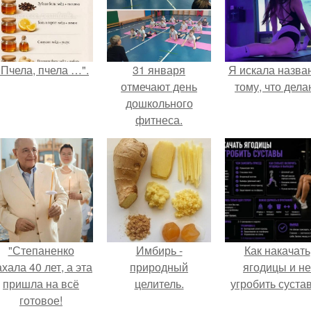
"Пчела, пчела …".
31 января
Я искала назва
отмечают день
тому, что дела
дошкольного
фитнеса.
"Степаненко
Имбирь -
Как накачать
хала 40 лет, а эта
природный
ягодицы и не
пришла на всё
целитель.
угробить суста
готовое!