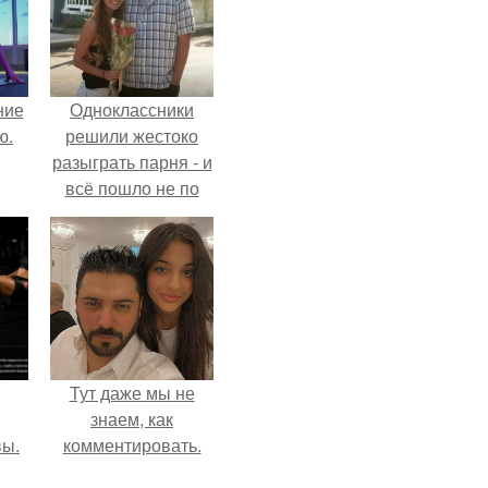
ние
Одноклассники
ю.
решили жестоко
разыграть парня - и
всё пошло не по
плану.
Тут даже мы не
знаем, как
вы.
комментировать.