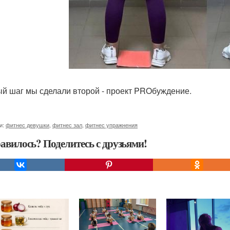
й шаг мы сделали второй - проект PROбуждение.
и:
фитнес девушки
,
фитнес зал
,
фитнес упражнения
авилось? Поделитесь с друзьями!