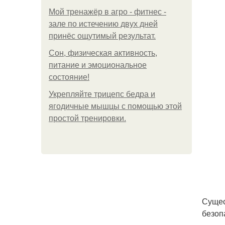
Мой тренажёр в агро - фитнес -
зале по истечению двух дней
принёс ощутимый результат.
Сон, физическая активность,
питание и эмоциональное
состояние!
Укрепляйте трицепс бедра и
ягодичные мышцы с помощью этой
простой тренировки.
Сущес
безоп