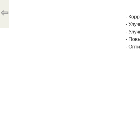
⇦
- Кор
- Улу
- Улу
- Пов
- Опт