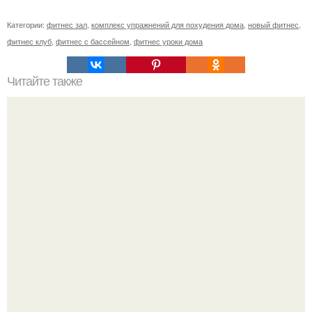
Категории:
фитнес зал
,
комплекс упражнений для похудения дома
,
новый фитнес
,
фитнес клуб
,
фитнес с бассейном
,
фитнес уроки дома
Читайте также
Почему не получается сбросить вес, несмотря на все
усилия.