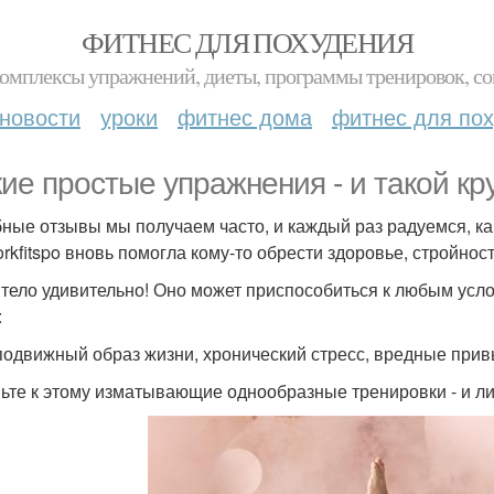
ФИТНЕС ДЛЯ ПОХУДЕНИЯ
комплексы упражнений, диеты, программы тренировок, со
новости
уроки
фитнес дома
фитнес для по
кие простые упражнения - и такой кр
ные отзывы мы получаем часто, и каждый раз радуемся, к
rkfitspo вновь помогла кому-то обрести здоровье, стройност
тело удивительно! Оно может приспособиться к любым ус
:
одвижный образ жизни, хронический стресс, вредные прив
ьте к этому изматывающие однообразные тренировки - и л