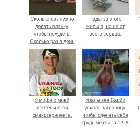
Сколько раз нужно
Рады за этого
-
делать планку,
жильца, но не от
чтобы похудеть.
всего сердца.
Сколько раз в день
делать планку —,
чтобы был
результат для
похудения
3 мифа о моей
Уральская Барби
деятельности
уехала заграницу,
смехотерапевта.
чтобы сделать себе
грудь мечты за 12, 5
тыс.
п