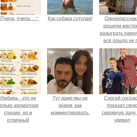
"Пчела, пчела …".
Как собака сутулая!
Одноклассник
решили жесто
разыграть парня
всё пошло не 
плану.
Имбирь - это не
Тут даже мы не
Сергей сосед
только ароматная
знаем, как
показал сво
специя, но и
комментировать.
скромную дачу 
отличный
удивил
ингредиент для
поклонников
олезных напитков