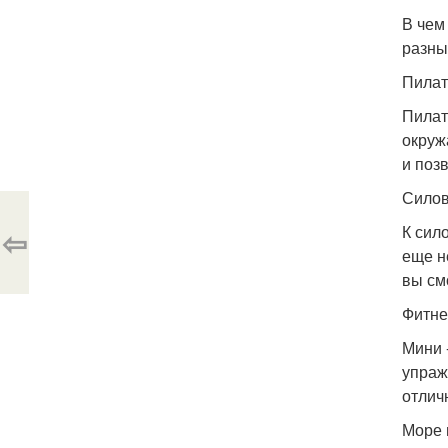
В чем
разны
Пилат
Пилат
окруж
и позв
Силов
К сил
⇦
еще н
вы см
Фитне
Мини 
упраж
отлич
Море 