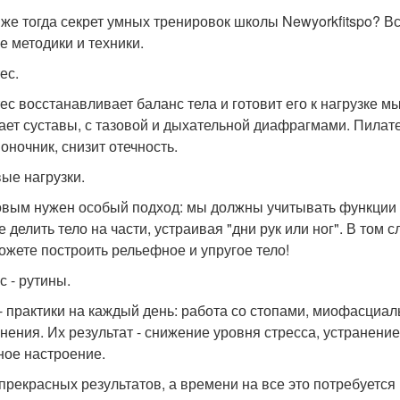
 же тогда секрет умных тренировок школы Newyorkfitspo? Вс
е методики и техники.
ес.
ес восстанавливает баланс тела и готовит его к нагрузке мы
ает суставы, с тазовой и дыхательной диафрагмами. Пилате
оночник, снизит отечность.
ые нагрузки.
овым нужен особый подход: мы должны учитывать функции 
е делить тело на части, устраивая "дни рук или ног". В том 
ожете построить рельефное и упругое тело!
с - рутины.
- практики на каждый день: работа со стопами, миофасциа
нения. Их результат - снижение уровня стресса, устранение
ное настроение.
прекрасных результатов, а времени на все это потребуется 