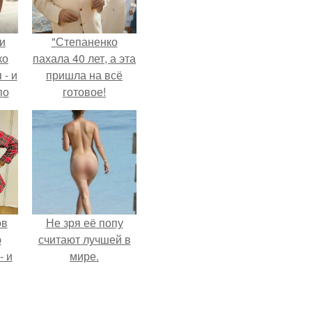
и
"Степаненко
ко
пахала 40 лет, а эта
 - и
пришла на всё
по
готовое!
ов
Не зря её попу
ю
считают лучшей в
- и
мире.
.