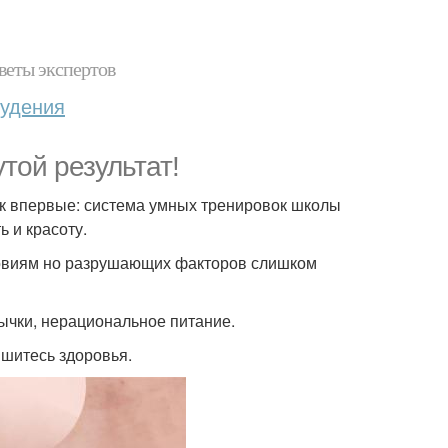
веты экспертов
худения
утой результат!
ак впервые: система умных тренировок школы
ь и красоту.
ловиям но разрушающих факторов слишком
ычки, нерациональное питание.
ишитесь здоровья.