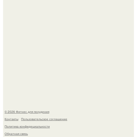
Хочешь в ЗАЛ? Всем привет!
Одноклассники решили жестоко разыграть парня - и всё
пошло не по плану.
© 2026 Фитнес для похудения
Контакты
Пользовательское соглашение
Политика конфидециальности
Обратная связь