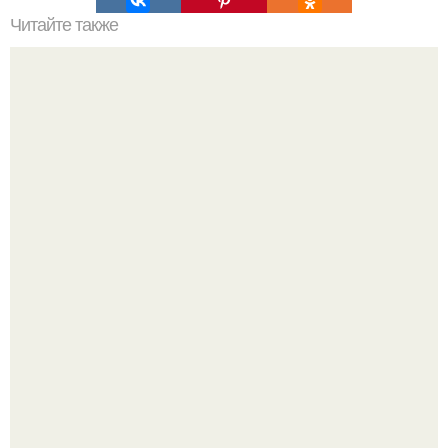
Читайте также
Рацион питания и программа тренировок от фитнес -
модели Ulisses Jr.
Почему вес стоит, даже если ты всё делаешь