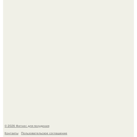
Я - Эльвина Кузнецова, тренер групповых фитнес
тренировок разных направлений.
Произошел странный инцидент, связанный с казахским
деликатесом.
© 2026 Фитнес для похудения
Контакты
Пользовательское соглашение