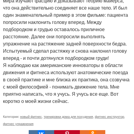
мира изучают фасцию и доказывают теорию майерса,
что она действительно соединяет все наше тело. И был
один знаменательный пример в этом фильме: пациента
попросили наклонить голову вперед. Между
подбородком и грудью оставалось приличное
расстояние. Далее они попросили выполнять
упражнение на растяжение задней поверхности бедра.
Испытуемый сделал растяжку и снова наклонил голову
вперед - и почти дотянулся подбородком груди!
Я наблюдаю как американские инноваторы в области
движения и фитнеса используют анатомические поезда
в своей практике и мне близка их практика, она созвучна
с моей философией - понимать движение тела. Мне
приятно написать, что я учусь. Я учусь все еще. Вот
коротко о моей жизни сейчас.
Категории:
новый фитнес
,
тренировки дома для похудения
,
фитнес инструктор
,
фитнес упражнения