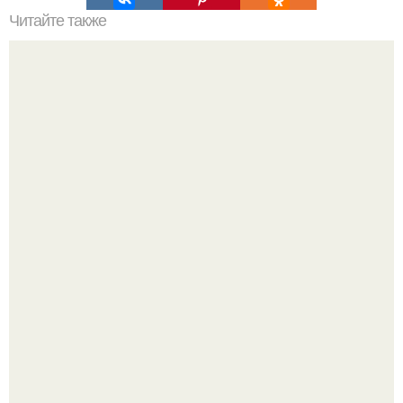
Читайте также
Бесплатные секции в Москве. 10 бесплатных мест в
Москве для занятий спортом.
Я искала название тому, что делаю.