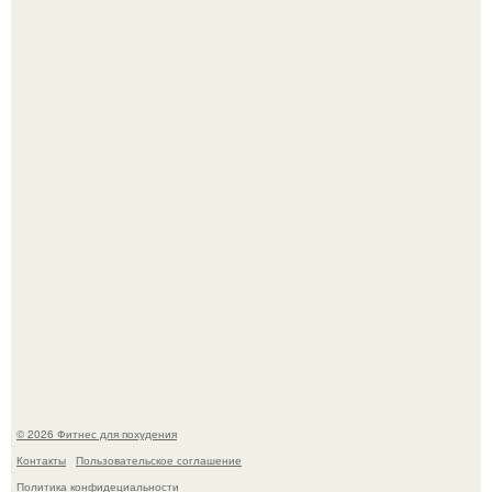
Имбирь - это не только ароматная специя, но и отличный
ингредиент для полезных напитков и блюд.
Сергей соседов показал свою скромную дачу - и удивил
поклонников.
© 2026 Фитнес для похудения
Контакты
Пользовательское соглашение
Политика конфидециальности