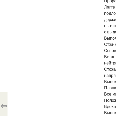
Прора
Лягте
подло
держи
вытяг
с выд
Выпол
Отжим
Основ
Встан
нейтр
Отожм
напря
Выпол
Планк
Все м
Полож
⇦
Вдохн
Выпол