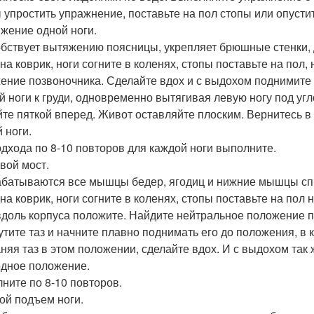
 упростить упражнение, поставьте на пол стопы или опусти
жение одной ноги.
бствует вытяжению поясницы, укрепляет брюшные стенки, 
 на коврик, ноги согните в коленях, стопы поставьте на пол
ение позвоночника. Сделайте вдох и с выдохом поднимите 
й ноги к груди, одновременно вытягивая левую ногу под уг
йте пяткой вперед. Живот оставляйте плоским. Вернитесь в
 ноги.
одхода по 8-10 повторов для каждой ноги выполните.
вой мост.
батываются все мышцы бедер, ягодиц и нижние мышцы сп
на коврик, ноги согните в коленях, стопы поставьте на пол 
вдоль корпуса положите. Найдите нейтральное положение п
утите таз и начните плавно поднимать его до положения, в 
няя таз в этом положении, сделайте вдох. И с выдохом так 
одное положение.
ните по 8-10 повторов.
ой подъем ноги.