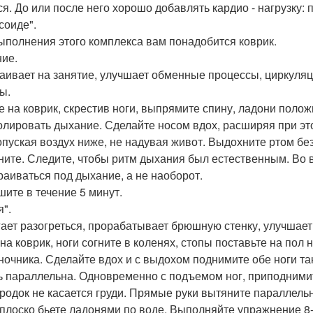
ся. До или после него хорошо добавлять кардио - нагрузку: 
соиде".
ыполнения этого комплекса вам понадобится коврик.
ие.
аивает на занятие, улучшает обменные процессы, циркуляци
ы.
е на коврик, скрестив ноги, выпрямите спину, ладони полож
олировать дыхание. Сделайте носом вдох, расширяя при этом
опуская воздух ниже, не надувая живот. Выдохните ртом б
ните. Следите, чтобы ритм дыхания был естественным. Во
раиваться под дыхание, а не наоборот.
ите в течение 5 минут.
я".
ает разогреться, прорабатывает брюшную стенку, улучша
 на коврик, ноги согните в коленях, стопы поставьте на по
ночника. Сделайте вдох и с выдохом поднимите обе ноги та
ь параллельна. Одновременно с подъемом ног, приподнимит
родок не касается груди. Прямые руки вытяните параллельн
 плоско бьете ладонями по воде. Выполняйте упражнение 8