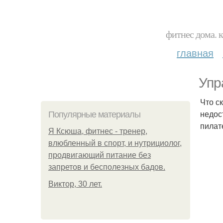
фитнес дома. 
главная
Упр
Что с
недос
Популярные материалы
пилат
Я Ксюша, фитнес - тренер,
влюбленный в спорт, и нутрициолог,
продвигающий питание без
запретов и бесполезных бадов.
Виктор, 30 лет.