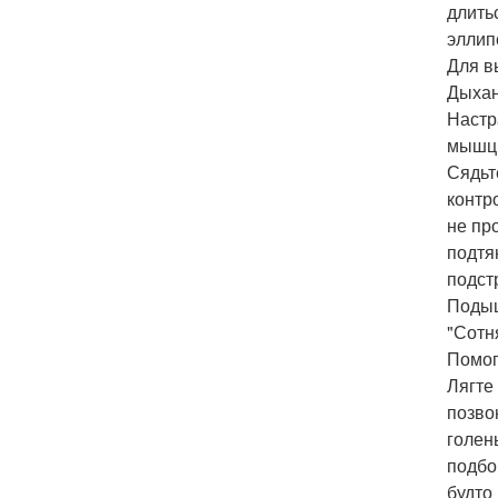
длить
эллип
Для в
Дыхан
Настр
мышц
Сядьт
контр
не пр
подтя
подст
Подыш
"Сотн
Помог
Лягте
позво
голен
подбо
будто