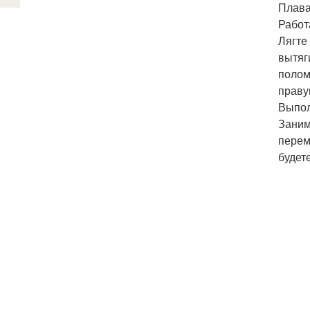
Плава
Работ
Лягте
вытяг
полом
праву
Выпол
Заним
перем
будет