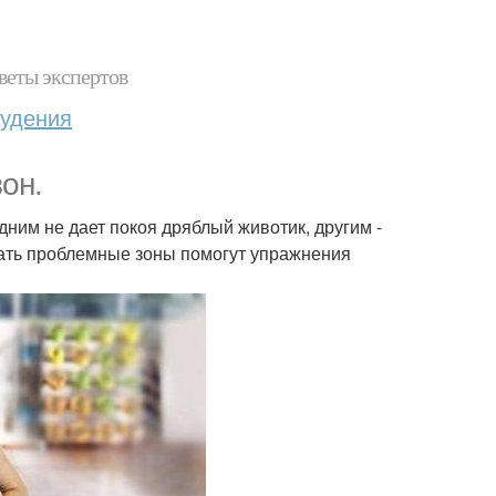
веты экспертов
худения
он.
дним не дает покоя дряблый животик, другим -
отать проблемные зоны помогут упражнения