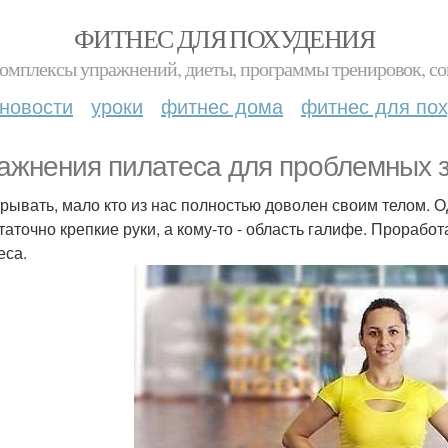
ФИТНЕС ДЛЯ ПОХУДЕНИЯ
комплексы упражнений, диеты, программы тренировок, со
новости
уроки
фитнес дома
фитнес для по
ажнения пилатеса для проблемных з
крывать, мало кто из нас полностью доволен своим телом. О
таточно крепкие руки, а кому-то - область галифе. Прораб
еса.