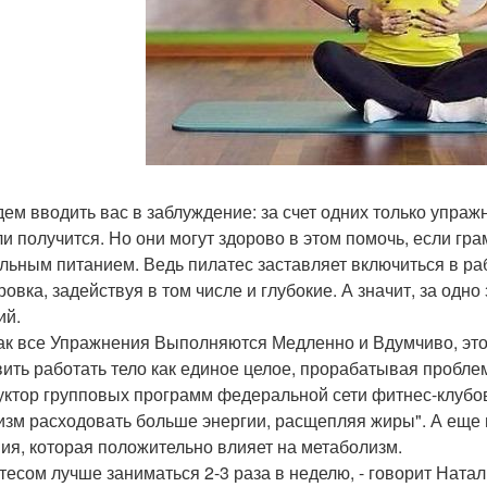
дем вводить вас в заблуждение: за счет одних только упра
ли получится. Но они могут здорово в этом помочь, если гр
льным питанием. Ведь пилатес заставляет включиться в р
ровка, задействуя в том числе и глубокие. А значит, за од
ий.
как все Упражнения Выполняются Медленно и Вдумчиво, это
вить работать тело как единое целое, прорабатывая проблем
уктор групповых программ федеральной сети фитнес-клубов
изм расходовать больше энергии, расщепляя жиры". А еще в
ия, которая положительно влияет на метаболизм.
тесом лучше заниматься 2-3 раза в неделю, - говорит Натал