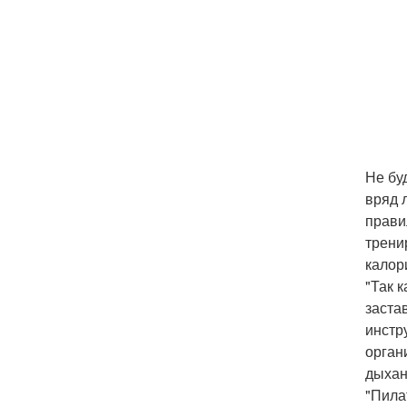
Не бу
вряд 
прави
трени
калор
"Так 
заста
инстр
орган
дыхан
"Пила