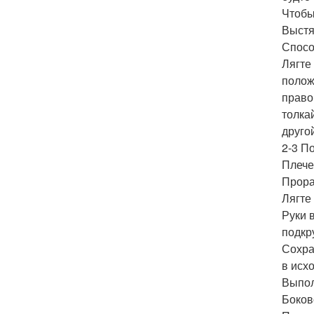
Чтобы
Выстя
Спосо
Лягте
полож
право
толка
другой
2-3 П
Плече
Прора
Лягте 
Руки 
подкр
Сохра
в исх
Выпол
Боков