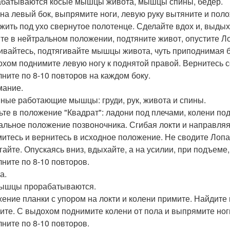
батываются косые мышцы живота, мышцы спины, бедер.
 на левый бок, выпрямите ноги, левую руку вытяните и пол
жить под ухо свернутое полотенце. Сделайте вдох и, выдых
те в нейтральном положении, подтяните живот, опустите Ло
ивайтесь, подтягивайте мышцы живота, чуть приподнимая б
охом поднимите левую ногу к поднятой правой. Вернитесь 
ните по 8-10 повторов на каждом боку.
ание.
ные работающие мышцы: груди, рук, живота и спины.
ьте в положение "Квадрат": ладони под плечами, колени п
альное положение позвоночника. Сгибая локти и направляя и
итесь и вернитесь в исходное положение. Не сводите Лопат
гайте. Опускаясь вниз, вдыхайте, а на усилии, при подъеме
ните по 8-10 повторов.
а.
ышцы прорабатываются.
ение планки с упором на локти и колени примите. Найдите
ите. С выдохом поднимите колени от пола и выпрямите ног
ните по 8-10 повторов.