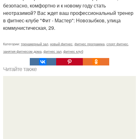
безопасно, комфортно и к новому году стать
неотразимой? Вас ждет ваш профессиональный тренер
в фитнес-клубе "Фит - Мастер": Новозыбков, улица
коммунистическая, 29.
Категории:
тренажерный зал
,
новый фитнес
,
фитнес программа
,
спорт фитнес
,
занятия фитнесом дома
,
фитнес зал
,
фитнес клуб
Читайте также
Лишь одно упражнение, но оказывает
сногсшибательный эффект: "Осиная" талия и плоский