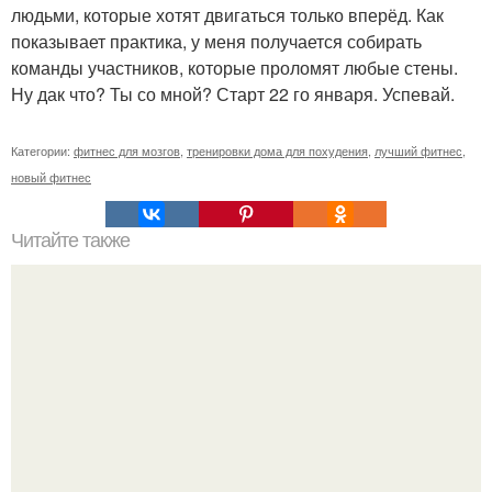
людьми, которые хотят двигаться только вперёд. Как
показывает практика, у меня получается собирать
команды участников, которые проломят любые стены.
Ну дак что? Ты со мной? Старт 22 го января. Успевай.
Категории:
фитнес для мозгов
,
тренировки дома для похудения
,
лучший фитнес
,
новый фитнес
Читайте также
Твой рост о тебе много нового расскажет!