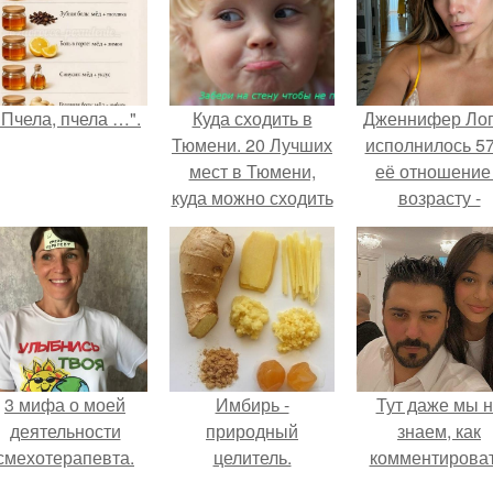
"Пчела, пчела …".
Куда сходить в
Дженнифер Ло
Тюмени. 20 Лучших
исполнилось 57
мест в Тюмени,
её отношение
куда можно сходить
возрасту -
с маленьким
настоящий
ребенком
манифест
уверенности: "
говорите, что 
отлично выгля
для 57.
3 мифа о моей
Имбирь -
Тут даже мы 
деятельности
природный
знаем, как
смехотерапевта.
целитель.
комментироват