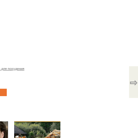
 для похудения
⇨