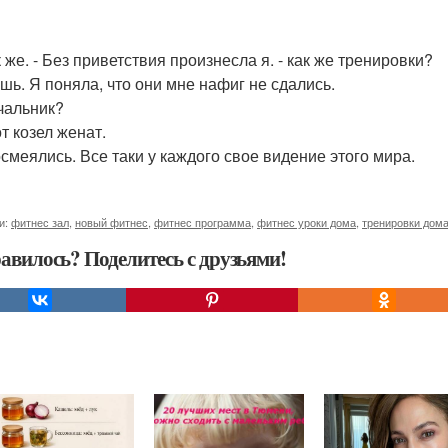
к же. - Без приветствия произнесла я. - как же тренировки?
ешь. Я поняла, что они мне нафиг не сдались.
ачальник?
от козел женат.
смеялись. Все таки у каждого свое видение этого мира.
и:
фитнес зал
,
новый фитнес
,
фитнес программа
,
фитнес уроки дома
,
тренировки дома
авилось? Поделитесь с друзьями!