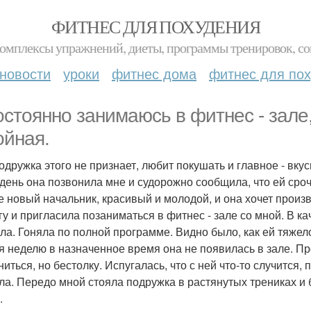
ФИТНЕС ДЛЯ ПОХУДЕНИЯ
комплексы упражнений, диеты, программы тренировок, со
новости
уроки
фитнес дома
фитнес для по
остоянно занимаюсь в фитнес - зале,
ойная.
одружка этого не признает, любит покушать и главное - вкус
 день она позвонила мне и судорожно сообщила, что ей срочн
е новый начальник, красивый и молодой, и она хочет произ
гу и пригласила позаниматься в фитнес - зале со мной. В ка
ала. Гоняла по полной программе. Видно было, как ей тяжело
я неделю в назначенное время она не появилась в зале. Пр
иться, но бестолку. Испугалась, что с ней что-то случится,
ла. Передо мной стояла подружка в растянутых трениках 
.