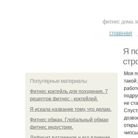
фитнес дома. 
главная
Я п
стр
Моя п
такой
Популярные материалы
работ
Фитнес коктейль для похудения. 7
подру
рецептов фитнес - коктейлей.
не ст
Я искала название тому, что делаю.
Спуст
дозвон
Фитнес обман. Глобальный обман
откры
фитнес индустрии.
чипсы
Дефицит витаминов и его влияние