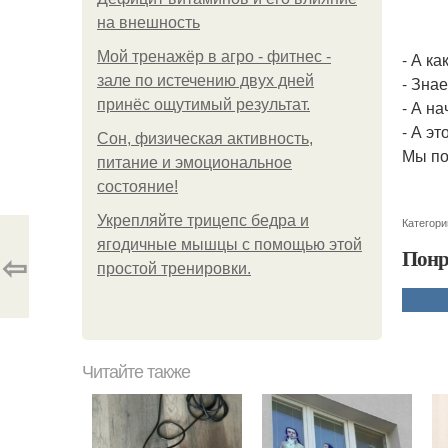
на внешность
Мой тренажёр в агро - фитнес -
- А ка
зале по истечению двух дней
- Зна
принёс ощутимый результат.
- А н
- А эт
Сон, физическая активность,
Мы по
питание и эмоциональное
состояние!
Укрепляйте трицепс бедра и
Категори
ягодичные мышцы с помощью этой
Понр
⇦
простой тренировки.
Читайте также