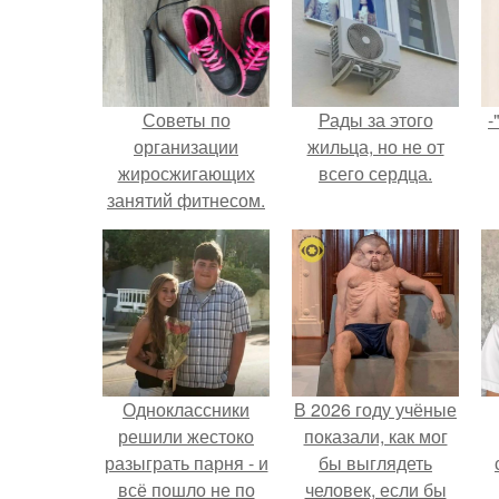
Советы по
Рады за этого
-
организации
жильца, но не от
жиросжигающих
всего сердца.
занятий фитнесом.
Польза
Одноклассники
В 2026 году учёные
решили жестоко
показали, как мог
разыграть парня - и
бы выглядеть
всё пошло не по
человек, если бы