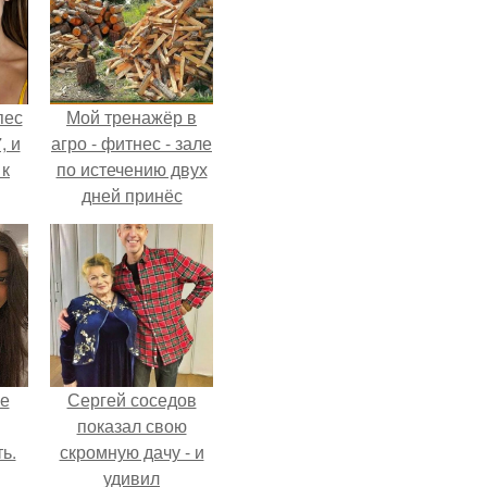
пес
Мой тренажёр в
, и
агро - фитнес - зале
 к
по истечению двух
дней принёс
ощутимый
результат.
не
я
жу
не
Сергей соседов
показал свою
ь.
скромную дачу - и
удивил