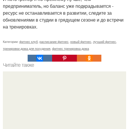
предприниматель, но баланс уже подкрадывается -
ресурс не останавливается в развитии, следите за
обновлениями в студии в грядущем сезоне и до встречи
на тренировках.
Категории:
фитнес клуб
,
расписание фитнес
,
новый фитнес
,
лучший фитнес
,
тренировки дома для похудения
,
фитнес тренировка дома
Читайте также
Фитнес для начинающих и похудения. Топ-50
упражнений стоя для начинающих и для любого