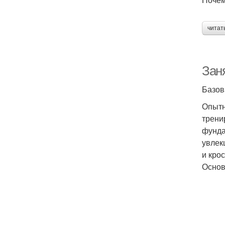
читат
Зан
Базов
Опытн
трени
фунда
увлек
и кро
Основ