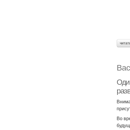
читат
Вас
Оди
раз
Внима
прису
Во вр
будущ