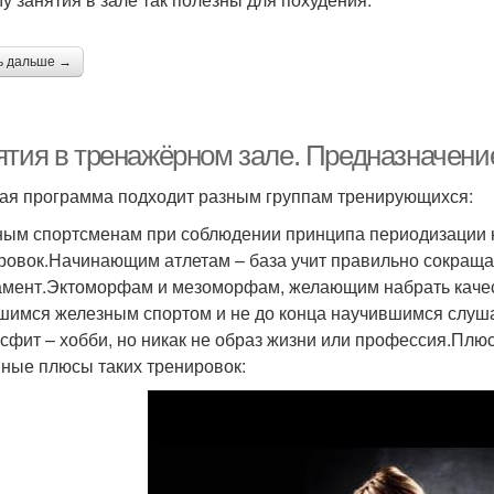
ь дальше →
ятия в тренажёрном зале. Предназначени
ая программа подходит разным группам тренирующихся:
ым спортсменам при соблюдении принципа периодизации н
ровок.Начинающим атлетам – база учит правильно сокращ
мент.Эктоморфам и мезоморфам, желающим набрать каче
шимся железным спортом и не до конца научившимся слуша
ссфит – хобби, но никак не образ жизни или профессия.Пл
ные плюсы таких тренировок: