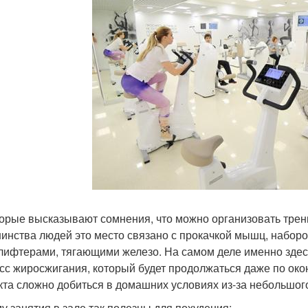
орые высказывают сомнения, что можно организовать трен
инства людей это место связано с прокачкой мышц, набор
лифтерами, тягающими железо. На самом деле именно здесь
сс жиросжигания, который будет продолжаться даже по окон
та сложно добиться в домашних условиях из-за небольшого
у занятия в зале так полезны для похудения: