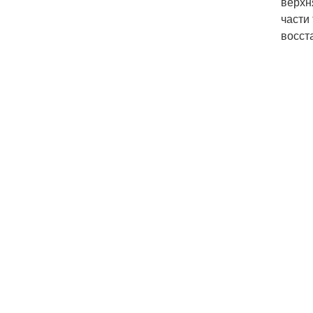
верхн
части
восст