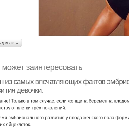
ь дальше →
 может заинтересовать
н из самых впечатляющих фактов эмбриол
вития девочки.
ние! Только в том случае, если женщина беременна плодом
тствуют клетки трёх поколений.
емя эмбрионального развития у плода женского пола форм
их яйцеклеток.