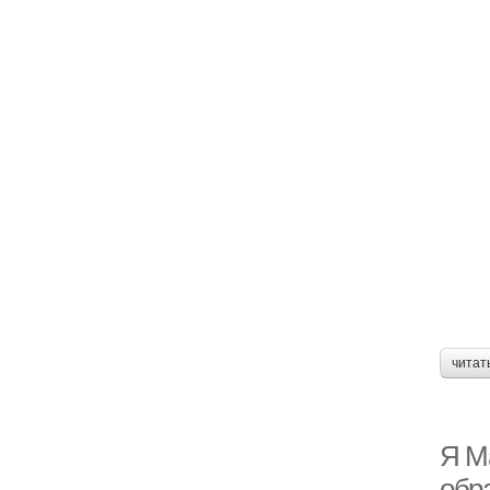
читат
Я М
обр