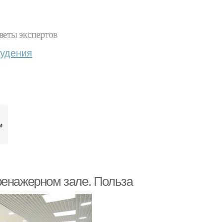
веты экспертов
худения
м
ренажерном зале. Польза