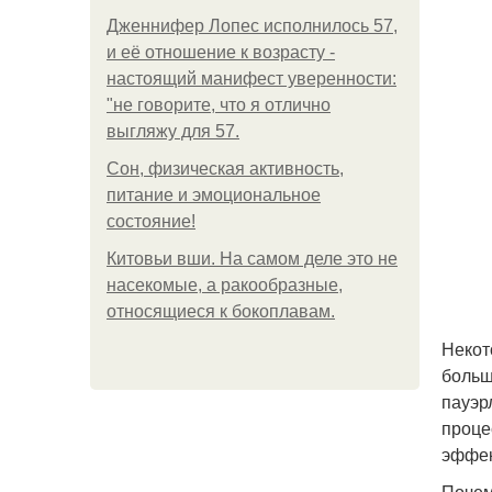
Дженнифер Лопес исполнилось 57,
и её отношение к возрасту -
настоящий манифест уверенности:
"не говорите, что я отлично
выгляжу для 57.
Сон, физическая активность,
питание и эмоциональное
состояние!
Китовьи вши. На самом деле это не
насекомые, а ракообразные,
относящиеся к бокоплавам.
Некот
больш
пауэр
проце
эффек
Почем