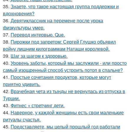
35.
Знаете, что такое настоящая группа поддержки и
вдохновения?
36.
Девятиклассник на перемене после урока
физкультуры умер.
37.
Перевод интервью. Que.
38.
Пирожки под запретом: Сергей Глушко объявил
войну лишним килограммам Наташи королевой.
39.
Шаг за шагом к здоровью.
40.
Уровень заботы, который мы заслужили - или просто
самый изощренный способ устроить потоп в спальне?
41.
Простые сочетания продуктов, которые могут
приятно удивить.
42.
Врачебная чета из тынды не вернулась из отпуска в
Турции.
43.
Фитнес + стретчинг дети.
44.
Наверное, у каждой женщины есть свои маленькие
ритуалы счастья.
45.
Представляете, мы целый прошлый год работали