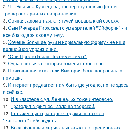
2.
Я - Эльвина Кузнецова, тренер групповых фитнес
тренировок разных направлений.
3.
Сочная, ароматная, с тягучей моцареллой сверху.
4.
Сын Ричарда Гира свел с ума зрителей "Эйфории" - и
все благодаря своему телу.
5.
Хочешь большие руки и нормальную форму - не ищи
волшебное упражнение.
6.
"Они Просто Были Несовместимы".
7.
Одна привычка, которая изменит твоё тело.
8.
Прикованная к постели Виктория боня попросила о
помощи.
9.
Интернет предлагает нам быть где угодно, но не здесь
и сейчас.
10.
И в кластере с ул. Ленина, 52 тоже интересно.
11.
Трагедия в фитнес - зале на тверской.
12.
Есть женщины, которые годами пытаются
"Заставить" себя худеть.
13.
Возлюбленный лерчек высказался о тренировках