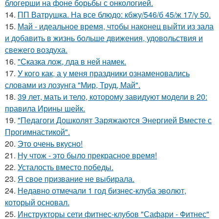
блогерши на фоне борьбы с онкологией.
14.
ПП Ватрушка. На все блюдо: кбжу/546/б 45/ж 17/у 50.
15.
Май - идеальное время, чтобы наконец выйти из зала
и добавить в жизнь больше движения, удовольствия и
свежего воздуха.
16.
"Сказка лож, лда в ней намек.
17.
У кого как, а у меня праздники ознаменовались
словами из лозунга "Мир, Труд, Май".
18.
39 лет, мать и тело, которому завидуют модели в 20:
правила Ирины шейк.
19.
"Педагоги Дошколят Заряжаются Энергией Вместе с
Прогимнастикой".
20.
Это очень вкусно!
21.
Ну чтож - это было прекрасное время!
22.
Усталость вместо победы.
23.
Я свое призвание не выбирала.
24.
Недавно отмечали 1 год бизнес-клуба эволют,
который основал.
25.
Инструкторы сети фитнес-клубов "Сафари - Фитнес"