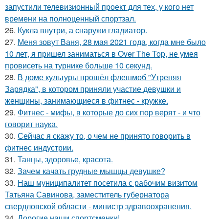
запустили телевизионный проект для тех, у кого нет
времени на полноценный спортзал.
26.
Кукла внутри, а снаружи гладиатор.
27.
Меня зовут Ваня, 28 мая 2021 года, когда мне было
10 лет, я пришел заниматься в Over The Top, не умея
провисеть на турнике больше 10 секунд.
28.
В доме культуры прошёл флешмоб "Утреняя
Зарядка", в котором приняли участие девушки и
женщины, занимающиеся в фитнес - кружке.
29.
Фитнес - мифы, в которые до сих пор верят - и что
говорит наука.
30.
Сейчас я скажу то, о чем не принято говорить в
фитнес индустрии.
31.
Танцы, здоровье, красота.
32.
Зачем качать грудные мышцы девушке?
33.
Наш муниципалитет посетила с рабочим визитом
Татьяна Савинова, заместитель губернатора
свердловской области - министр здравоохранения.
34.
Дорогие наши спортсменки!