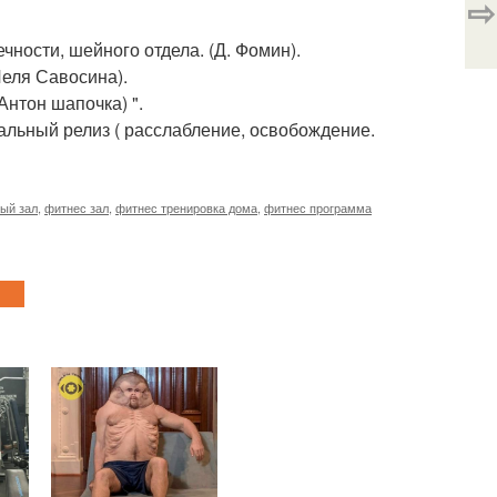
⇨
ности, шейного отдела. (Д. Фомин).
еля Савосина).
Антон шапочка) ".
иальный релиз ( расслабление, освобождение.
ый зал
,
фитнес зал
,
фитнес тренировка дома
,
фитнес программа