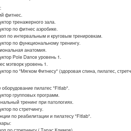
:
ий фитнес.
уктор тренажерного зала.
уктор по фитнес аэробике.
оп по интервальным и круговым тренировкам.
уктор по функциональному тренингу.
иональная анатомия.
уктор Pole Dance уровень 1.
ес мэтворк уровень 1.
уктор по "Мягком Фитнесу" (здоровая спина, пилатес, стретч
 оборудование пилатес "Fitlab".
уктор групповых программ.
нальный тренинг при патологиях.
уктор по стретчингу.
нции по реабилитации и пилатесу "Fitlab".
нары:
оп по стретчингу ( Тарас Климов).