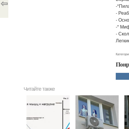
⇦
-"Пила
- Реа
- Осн
-" Ми
- Ско
Легкие
Категори
Понр
Читайте также