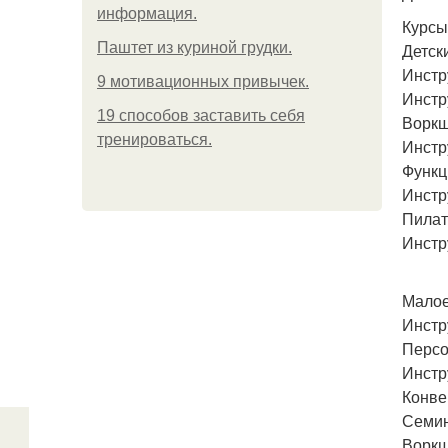
информация.
Курсы
Паштет из куриной грудки.
Детск
Инстр
9 мотивационных привычек.
Инстр
19 способов заставить себя
Воркш
тренироваться.
Инстр
Функц
Инстр
Пилат
Инстр
Малое
Инстр
Персо
Инстр
Конве
Семи
Воркш