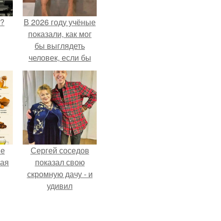
Л?
В 2026 году учёные
показали, как мог
бы выглядеть
человек, если бы
его тело
эволюционировало
специально для
выживания в
автокатастpoфах.
не
Сергей соседов
ная
показал свою
скромную дачу - и
удивил
ля
поклонников.
ков