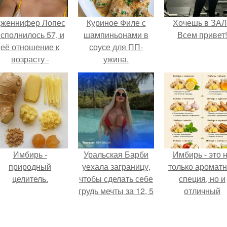
женнифер Лопес
Куриное Филе с
Хочешь в ЗА
сполнилось 57, и
шампиньонами в
Всем привет!
её отношение к
соусе для ПП-
возрасту -
ужина.
настоящий
манифест
уверенности: "не
говорите, что я
отлично выгляжу
для 57.
Имбирь -
Уральская Барби
Имбирь - это 
природный
уехала заграницу,
только аромат
целитель.
чтобы сделать себе
специя, но и
грудь мечты за 12, 5
отличный
тыс.
ингредиент д
полезных напит