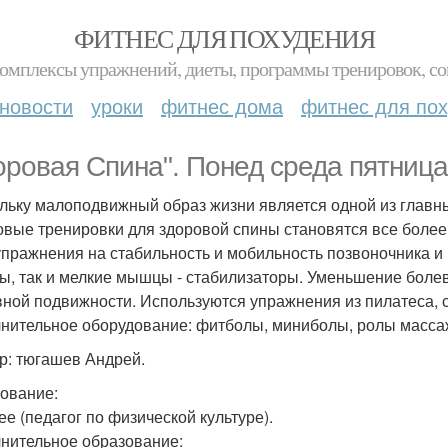
ФИТНЕС ДЛЯ ПОХУДЕНИЯ
комплексы упражнений, диеты, программы тренировок, со
новости
уроки
фитнес дома
фитнес для по
оровая Спина". Понед среда пятница 
льку малоподвижный образ жизни является одной из главны
овые тренировки для здоровой спины становятся все более
упражнения на стабильность и мобильность позвоночника и 
, так и мелкие мышцы - стабилизаторы. Уменьшение болев
вной подвижности. Используются упражнения из пилатеса, с
нительное оборудование: фитболы, миниболы, ролы массажн
р: тюгашев Андрей.
ование:
е (педагог по физической культуре).
нительное образование: