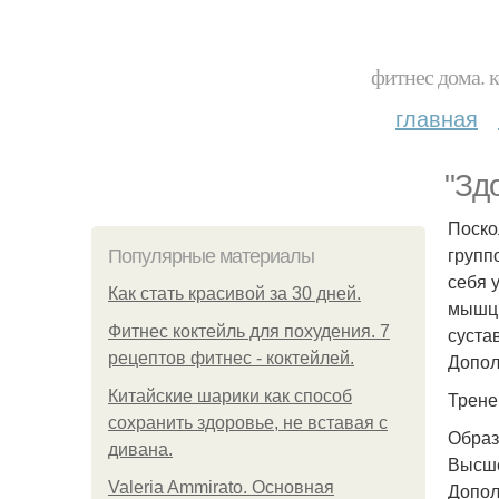
фитнес дома. 
главная
"Зд
Поско
групп
Популярные материалы
себя 
Как стать красивой за 30 дней.
мышцы
Фитнес коктейль для похудения. 7
суста
рецептов фитнес - коктейлей.
Допол
Китайские шарики как способ
Трене
сохранить здоровье, не вставая с
Образ
дивана.
Высше
Valeria Ammirato. Основная
Допол