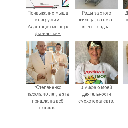
Привыкание мышц
Рады за этого
Д
к нагрузкам.
жильца, но не от
и
Адаптация мышц к
всего сердца.
физическим
нагрузкам.
"Степаненко
3 мифа о моей
пахала 40 лет, а эта
деятельности
пришла на всё
смехотерапевта.
готовое!