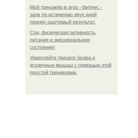
Мой тренажёр в агро - фитнес -
зале по истечению двух дней
принёс ощутимый результат.
Сон, физическая активность,
питание и эмоциональное
состояние!
Укрепляйте трицепс бедра и
ягодичные мышцы с помощью этой
простой тренировки.