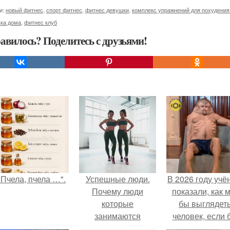
и:
новый фитнес
,
спорт фитнес
,
фитнес девушки
,
комплекс упражнений для похудения
вка дома
,
фитнес клуб
авилось? Поделитесь с друзьями!
"Пчела, пчела …".
Успешные люди.
В 2026 году учё
Почему люди
показали, как 
которые
бы выглядет
занимаются
человек, если 
спортом всегда
его тело