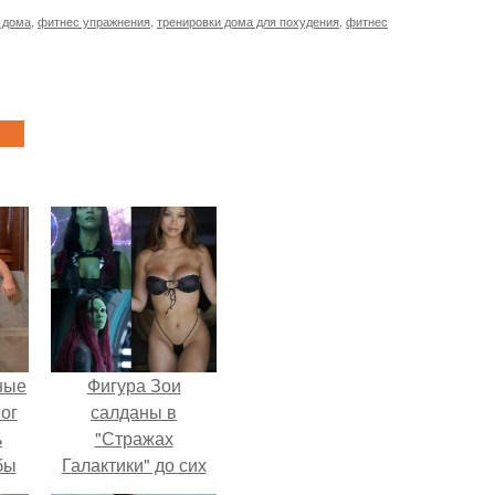
 дома
,
фитнес упражнения
,
тренировки дома для похудения
,
фитнес
ные
Фигура Зои
мог
салданы в
ь
"Стражах
бы
Галактики" до сих
пор вызывает