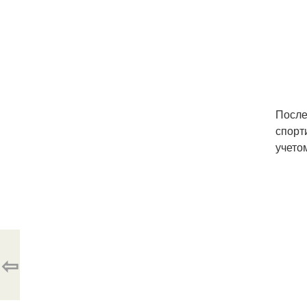
После
спорт
учето
⇦