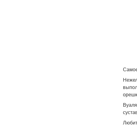
Самое
Нежел
выпол
орешк
Вуаля
суста
Любит