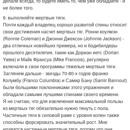
делали всегда, то будете иметь то, чем уже обладаете - и
не более того.
9. выполняйте мертвые тяги.
Почти каждый владелец хорошо развитой спины относит
свои достижения насчет мертвых тяг. Ронни коулмэн
(Ronnie Coleman) и Джонни Джексон (Johnnie Jackson) -
два отличных новейших примера, но и бодибилдеры
прошлого десятилетия, такие как Дориан иетс (Dorian
Yates) и Майк Франсуа (Mike Francois), регулярно
включали в свои программы тяжелые мертвые тяги.
Заглянем дальше - звезды 70-80-х годов франко
Колумбу (Franco Columbia) и Самир Бану (Samir Bannout)
были большими поклонниками этого упражнения и
обладали самыми лучшими спинами своего времени.
Я не считаю, что для извлечения максимальной пользы
из мертвых тяг обязательно нужно тянуть с пола.
Частичные тяги в силовой раме с уровня колен также
способны форсировать значительный рост. Мне
нравятся частичные мертвые тяги, потому что они