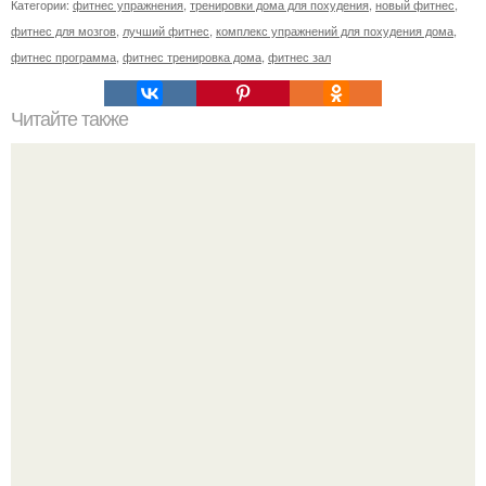
Категории:
фитнес упражнения
,
тренировки дома для похудения
,
новый фитнес
,
фитнес для мозгов
,
лучший фитнес
,
комплекс упражнений для похудения дома
,
фитнес программа
,
фитнес тренировка дома
,
фитнес зал
Читайте также
Куда сходить в Тюмени. 20 Лучших мест в Тюмени, куда
можно сходить с маленьким ребенком