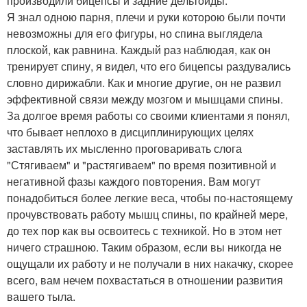
производили бицепсы и задние дельтоиды.
Я знал одною парня, плечи и руки которою были почти
невозможны для его фигуры, но спина выглядела
плоской, как равнина. Каждый раз наблюдая, как он
тренирует спину, я видел, что его бицепсы раздувались
словно дирижабли. Как и многие другие, он не развил
эффективной связи между мозгом и мышцами спины.
За долгое время работы со своими клиентами я понял,
что бывает неплохо в дисциплинирующих целях
заставлять их мысленно проговаривать слога
"Стягиваем" и "растягиваем" по время позитивной и
негативной фазы каждого повторения. Вам могут
понадобиться более легкие веса, чтобы по-настоящему
прочувствовать работу мышц спины, по крайней мере,
до тех пор как вы освоитесь с техникой. Но в этом нет
ничего страшною. Таким образом, если вы никогда не
ощущали их работу и не получали в них накачку, скорее
всего, вам нечем похвастаться в отношении развития
вашего тыла.