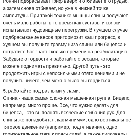
Ронни подбрасывает гриф вверх и отбивает его грудью,
а затем снова отбивает, но уже в нижней точке
амплитуды. При такой технике мышцы спины получают
очень мало работы, в то время как суставы и связки
испытывают чудовищные перегрузки. В лучшем случае
подбрасывание весов притормозит ваш прогресс, в
худшем вы получите травму низа спины или бицепса и
потратите бог знает сколько времени на реабилитацию.
Забудьте о гордости и работайте с весами, которые
можете поднимать правильно. Другой путь - это
продолжить игры с непосильными отягощениями и не
получить ничего, чем можно было бы гордиться.
5. работайте под разными углами.
Спина - наша самая сложная мышечная группа. Бицепс,
например, много проще. Все, что нужно делать для
бицепса, - это выполнять всяческие сгибания рук. Для
спины же понадобятся, как минимум, одно вертикальное
тяговое движение (например, подтягивания), одно
горизонтальное (тяги к поясу сидя), а также пулловеры,