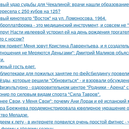
вый удар судьбы для Чекалиной: врачи нашли образование 
ересела с 250 кубов на 125?
вый кинотеатр "Восток" на ул. Ломоносова. 1964.
броплатформа - это медицинский инструмент, и совсем не 
пруг Насти ивлеевой устроил ей на день рождения трогате
то с носом?
ем привет! Меня зовут Кристина Лаврентьева, и я создатель
тношения не Меряются Деньгами": Дмитрий Маликов объясни
и.
жный гость едет.
блиотекари для пожилых занятие по фейсбилдингу провели
ёзды, которые решили "Обновиться" - и взорвали обсужден
физкультурно - оздоровительном центре "Родники - Арена" с
рнир по силовым видам спорта "Сила Тавров".
 нее Свои, у Меня Свои": почему Ани Лорак и её испанский
ра Брежнева продемонстрировала ювелирное украшение от
ство Меладзе.
деем к лету - в интернете появился очень простой фитнес -
в форму к тёплому сезону.