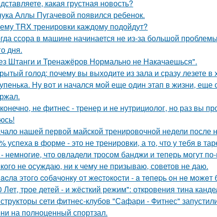
дставляете, какая грустная новость?
нука Аллы Пугачевой появился ребенок.
ему TRX тренировки каждому подойдут?
гда ссора в машине начинается не из-за большой проблемы, 
о дня.
ез Штанги и Тренажёров Нормально не Накачаешься".
рытый голод: почему вы выходите из зала и сразу лезете в
упенька. Ну вот и начался мой еще один этап в жизни, еще 
ржал.
 конечно, не фитнес - тренер и не нутрициолог, но раз вы пр
юсь!
чало нашей первой майской тренировочной недели после н
% успеха в форме - это не тренировки, а то, что у тебя в тар
 - немногие, что овладели тросом банджи и теперь могут п
кого не осуждаю, ни к чему не призываю, советов не даю.
acлa этoгo coбaчoнкy oт жecтoкocти - a тeпepь oн нe мoжeт 
0 Лет, трое детей - и жёсткий режим": откровения тина канде
структоры сети фитнес-клубов "Сафари - Фитнес" запустили 
ни на полноценный спортзал.