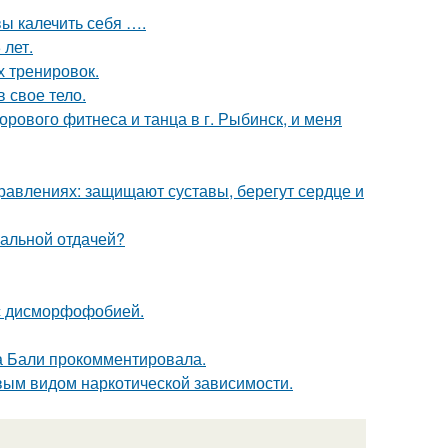
вы калечить себя ….
 лет.
х тренировок.
в свое тело.
орового фитнеса и танца в г. Рыбинск, и меня
правлениях: защищают суставы, берегут сердце и
имальной отдачей?
 с дисморфофобией.
а Бали прокомментировала.
вым видом наркотической зависимости.