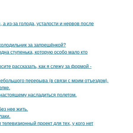
а из-за голода, усталости и нервов после
 холодильник за запрещёнкой?
одна ступенька, которую особо мало кто
осите рассказать, как я слежу за формой -
ебольшого перерыва (в связи с моим отъездом).
елке.
о-настоящему насладиться полетом.
бeз нee жить.
лаки.
телевизионный проект для тех, у кого нет