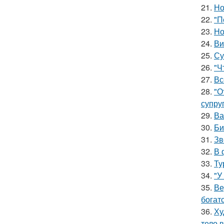
21.
Но
22.
"П
23.
Но
24.
Ви
25.
Су
26.
"Ч
27.
Вс
28.
"О
супруг
29.
Ва
30.
Би
31.
Зв
32.
В 
33.
Ту
34.
"У
35.
Ве
богат
36.
Ху
тело 