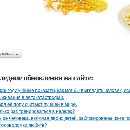
ь дальше →
ледние обновления на сайте:
026 году учёные показали, как мог бы выглядеть человек, 
ыживания в автокатастpoфах.
зря её попу считают лучшей в мире.
лько раз тренироваться в неделю?
ыре человека, включая двоих детей, заблокированы из-за п
головоломки любите?