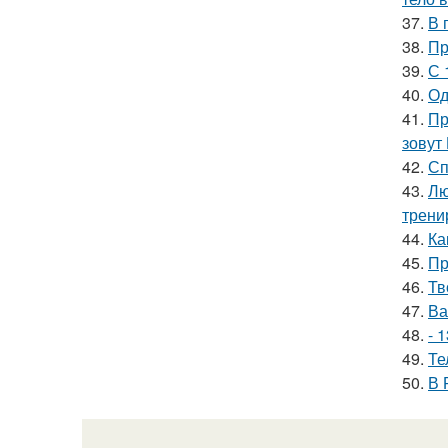
37.
В 
38.
Пр
39.
С 
40.
Од
41.
Пр
зовут
42.
Сп
43.
Лю
трени
44.
Ка
45.
Пр
46.
Тв
47.
Ва
48.
- 
49.
Те
50.
В 