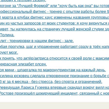
погоне за "Лучшей Формой" или "хочу быть как она" вы гото
офессиональный фитнес - тренер с опытом работы более 5
1 марта в клубах фитнес хаус изменены названия групповы
ин из частых запросов от моих студентов: я хочу вернуться 
ивет, ты наткнулась на страничку лучшей женской студии зд
 Полина.
лит - тренировки в нашем фитнес - зале.
бая прогулка, шаг и упражнение работают сразу в трёх на
руют мозг.
к понять, что актёр/актриса относится к своей роли с макс
екрасная элизабет олсен.
оя мини - шпаргалка по макронутриентам на каждый день.
силина юсковец сделала откровенное признание о борьбе
13 кг за 4 месяца - без стресса, без спорта и ограничений.
леведущая Лариса Гузеева впервые скандал вокруг вилл н
Ростове произошёл шокирующий инцидент, связанный с но