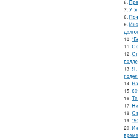
6.
Пре
7.
У в
8.
Поч
9.
Ино
долгог
10.
"Б
11.
Ск
12.
Ст
подде
13.
Я,
подел
14.
На
15.
80
16.
Те
17.
Ни
18.
Сп
19.
"5
20.
Ин
време