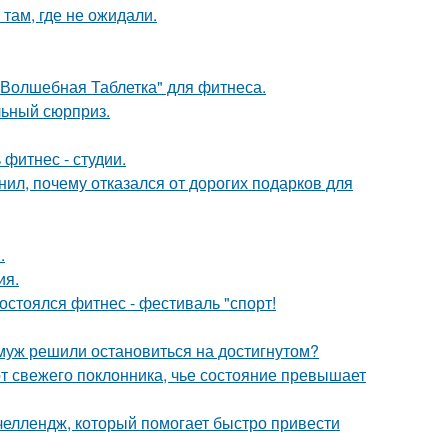
там, где не ожидали.
"Волшебная Таблетка" для фитнеса.
льный сюрприз.
 фитнес - студии.
л, почему отказался от дорогих подарков для
.
ия.
остоялся фитнес - фестиваль "спорт!
 муж решили остановиться на достигнутом?
 свежего поклонника, чье состояние превышает
 челлендж, который помогает быстро привести