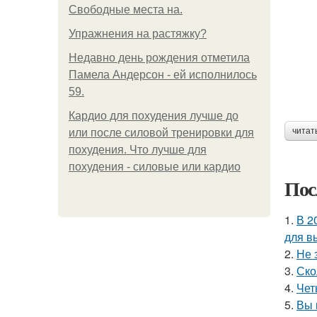
Свободные места на.
Упражнения на растяжку?
Недавно день рождения отметила
Памела Андерсон - ей исполнилось
59.
Кардио для похудения лучше до
читат
или после силовой тренировки для
похудения. Что лучше для
похудения - силовые или кардио
Пос
1.
В 2
для в
2.
Не 
3.
Ско
4.
Чет
5.
Вы 