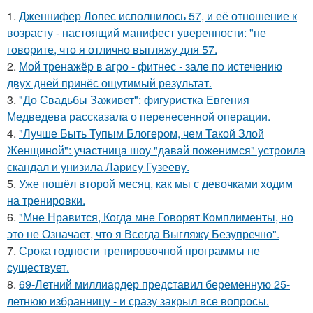
1.
Дженнифер Лопес исполнилось 57, и её отношение к
возрасту - настоящий манифест уверенности: "не
говорите, что я отлично выгляжу для 57.
2.
Мой тренажёр в агро - фитнес - зале по истечению
двух дней принёс ощутимый результат.
3.
"До Свадьбы Заживет": фигуристка Евгения
Медведева рассказала о перенесенной операции.
4.
"Лучше Быть Тупым Блогером, чем Такой Злой
Женщиной": участница шоу "давай поженимся" устроила
скандал и унизила Ларису Гузееву.
5.
Уже пошёл второй месяц, как мы с девочками ходим
на тренировки.
6.
"Мне Нравится, Когда мне Говорят Комплименты, но
это не Означает, что я Всегда Выгляжу Безупречно".
7.
Срока годности тренировочной программы не
существует.
8.
69-Летний миллиардер представил беременную 25-
летнюю избранницу - и сразу закрыл все вопросы.