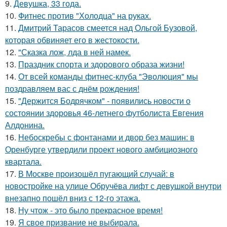
9.
Девушка, 33 года.
10.
Фитнес против "Холодца" на руках.
11.
Дмитрий Тарасов смеется над Ольгой Бузовой,
которая обвиняет его в жестокости.
12.
"Сказка лож, лда в ней намек.
13.
Праздник спорта и здорового образа жизни!
14.
От всей команды фитнес-клуба "Эволюция" мы
поздравляем вас с днём рождения!
15.
"Держится Бодрячком" - появились новости о
состоянии здоровья 46-летнего футболиста Евгения
Алдонина.
16.
Небоскребы с фонтанами и двор без машин: в
Оренбурге утвердили проект нового амбициозного
квартала.
17.
В Москве произошёл пугающий случай: в
новостройке на улице Обручёва лифт с девушкой внутри
внезапно пошёл вниз с 12-го этажа.
18.
Ну чтож - это было прекрасное время!
19.
Я свое призвание не выбирала.