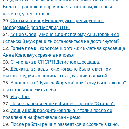
Белла, с ранних лет проявляет артистизм, который,
кажется, у неё в крови.
30.
Сын криштиану Роналду уже тренируется с
молодёжкой реал Мадрид U16.
31.
"У нее Свои, у Меня Свои": почему Ани Лорак и её
испанский муж решили остановиться на достигнутом?
32.
Голые плечи, короткие шортики: 48-летняя красавица
Анна Ковальчук сразила наповал.
33.
Ступенька в СПОРТ! Детиспортдюсшаша.
34.
Девчата, а я ведь тоже когда-то была клиентом
фитнес студии - и понимаю вас, как никто другой.
35.
В погоне за "Лучшей Формой" или "хочу быть как она"
вы готовы калечить себя ….
36.
Я ху. Ею.
37.
Новое направление в фитнес - центре "Эталон".
38.
Ирину шейк раскритиковали в Италии после её
появления на фестивале сан - ремо.
39.
После работы решил развеяться и сходить в кино.