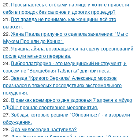
20.
Просыпаетесь с отёками на лице и хотите привести
себя в порядок без салонов и дорогих процедур?
21.
Вот правда не понимаю, как женщины всё это
вывозят.
22.
Жена Павла прилучного сделала заявление: "Мы с
Мужем Прошли до Конца".
23.
Яришна айяла возвращается на сцену соревнований
после длительного перерыва.
24.
Виброплатформа - это медицинский инструмент, и
совсем не "Волшебная Таблетка" для фитнеса.
25.
Звезда "Кривого Зеркала" Александр морозов
признался в тяжелых последствиях экстремального
похудения.
26.
В рамках всемирного дня здоровья 7 апреля в мбудо
"ДЮЦ" прошло спортивное мероприятия.
27.
Звёзды, которые решили "Обновиться" - и взорвали
обсуждения.
28.
Эра милосердия наступила?
29.
Дочь Екатерины Климовой и гелы месхи, 10-летняя