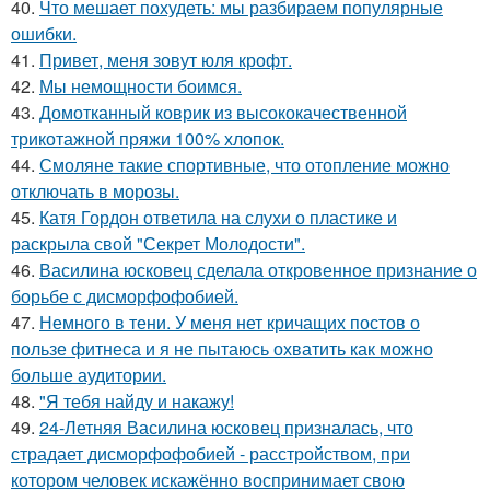
40.
Что мешает похудеть: мы разбираем популярные
ошибки.
41.
Привет, меня зовут юля крофт.
42.
Мы немощности боимся.
43.
Домотканный коврик из высококачественной
трикотажной пряжи 100% хлопок.
44.
Смоляне такие спортивные, что отопление можно
отключать в морозы.
45.
Катя Гордон ответила на слухи о пластике и
раскрыла свой "Секрет Молодости".
46.
Василина юсковец сделала откровенное признание о
борьбе с дисморфофобией.
47.
Немного в тени. У меня нет кричащих постов о
пользе фитнеса и я не пытаюсь охватить как можно
больше аудитории.
48.
"Я тебя найду и накажу!
49.
24-Летняя Василина юсковец призналась, что
страдает дисморфофобией - расстройством, при
котором человек искажённо воспринимает свою