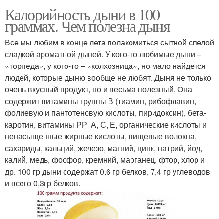
Калорийность дыни в 100
граммах. Чем полезна дыня
Все мы любим в конце лета полакомиться сытной спелой
сладкой ароматной дыней. У кого-то любимые дыни –
«торпеда», у кого-то – «колхозница», но мало найдется
людей, которые дыню вообще не любят. Дыня не только
очень вкусный продукт, но и весьма полезный. Она
содержит витамины группы В (тиамин, рибофлавин,
фолиевую и пантотеновую кислоты, пиридоксин), бета-
каротин, витамины РР, А, С, Е, органические кислоты и
ненасыщенные жирные кислоты, пищевые волокна,
сахариды, кальций, железо, магний, цинк, натрий, йод,
калий, медь, фосфор, кремний, марганец, фтор, хлор и
др. 100 гр дыни содержат 0,6 гр белков, 7,4 гр углеводов
и всего 0,3гр белков.