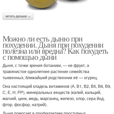
читать дальше →
Можно ли есть дыню при
похудении. Дыня при похудении
полезна или вредна? Как похудеть
с помощью дыни
Дыня, с точки зрения ботаники, — не фрукт, а
травянистое однолетнее растение семейства
тыквенных, ближайший родственник её — огурец.
Она настоящий кладезь витаминов (А, В1, В2, В5, В6, В9,
С, Е, Н, РР), минеральных веществ (калий, кальций,
магний, цинк, медь, марганец, железо, хлор, сера йод,
фтор, фосфор, натрий).
Дыня помогает в профилактике простудных