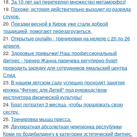
18.
За 10 лет зал перетерпел множество метаморфоз!
19.
Похоже, история действительно выходит из разряда
слухов.
20.
Поездки весной в Киров уже стали доброй
традицией, помогают перезагрузиться.
21.
Открытые онлайн - тренировки на неделе с 20 по 26
апреля.
22.
Здоровые привычки! Наш профессиональный
фитнес - тренер Жанна ларичева регулярно будет
проводить зарядку для сотрудников ямальский центра
Спид.
23.
В нашем детском саду успешно проходят занятия
кружка "Фитнес для Детей" под руководством
инструктора физической культуры!
24.
Брат потратил 3 месяца, чтобы порадовать свою
сестру.
25.
Тренировка мышц пресса.
26.
Двухкратная абсолютная чемпионка республики
Коми по бодибилдингу в категории эстетический фитнес.