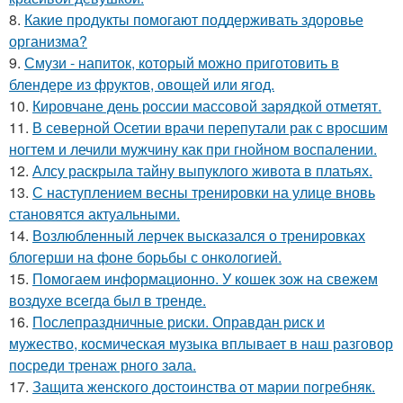
8.
Какие продукты помогают поддерживать здоровье
организма?
9.
Смузи - напиток, который можно приготовить в
блендере из фруктов, овощей или ягод.
10.
Кировчане день россии массовой зарядкой отметят.
11.
В северной Осетии врачи перепутали рак с вросшим
ногтем и лечили мужчину как при гнойном воспалении.
12.
Алсу раскрыла тайну выпуклого живота в платьях.
13.
С наступлением весны тренировки на улице вновь
становятся актуальными.
14.
Возлюбленный лерчек высказался о тренировках
блогерши на фоне борьбы с онкологией.
15.
Помогаем информационно. У кошек зож на свежем
воздухе всегда был в тренде.
16.
Послепраздничные риски. Оправдан риск и
мужество, космическая музыка вплывает в наш разговор
посреди тренаж рного зала.
17.
Защита женского достоинства от марии погребняк.