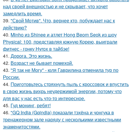
над своей внешностью и не скрывает, что хочет
замедлить время.
39.
"Свой Мотив". Что, вернее кто, побуждает нас к
действию?
40.
Minho из Shinee и атлет Hong Beom Seok из шоу
Physical: 100, представляя южную Корею, выиграли
фитнес - гонку Hyrox в тайбэе!
41.
Дорога. Это жизнь.
42.
Возраст не бывает помехой.
43.
"Я так не Могу" - юля Гаврилина отменила тур по
России.
44.
Приготовьтесь стряхнуть пыль с кроссовок и впустить
в свою жизнь вихрь неудержимой энергии, потому что
для вас у нас есть что-то интересное.
45.
Гуд монинг, ребят!
46.
"GQ India (Gqindia) показали тэхёна и чонгука в
тренажерном зале наряду с несколькими известными
знаменитостями.