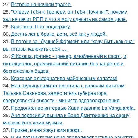
27.
Встреча на ночной трассе.
28.
"Отвезу Тебя к Тренеру, он Тебя Починит": почему
зал не лечит РПП и что я могу сделать на самом деле.
29.
Кристина. Про поддержку.
30.
Десять лет в браке, дети, всё как у людей.
31.
В погоне за "Лучшей Формой" или "хочу быть как она"
вы готовы калечить себя ….
32.
Я Ксюша, фитнес - тренер, влюбленный в спорт, и
нутрициолог, продвигающий питание без запретов и
бесполезных бадов.
33.
Классная альтернатива майонезным салатам!
34.
Наш муниципалитет посетила с рабочим визитом
Татьяна Савинова, заместитель губернатора
свердловской области - министр здравоохранения.
35.
Продолжение интервью Хави изданию La Vanguardia.
36.
Аня пересильд вышла к Ване Дмитриенко на сцену
московского дома музыки.
37.
Привет, меня зовут юля крофт.
38.
В 46 лет Виктория боня продолжает активно работать