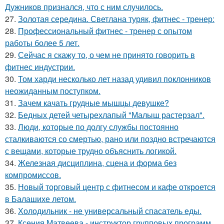
Дужников признался, что с ним случилось.
27.
Золотая середина. Светлана туряк, фитнес - тренер:
28.
Профессиональный фитнес - тренер с опытом
работы более 5 лет.
29.
Сейчас я скажу то, о чем не принято говорить в
фитнес индустрии.
30.
Том харди несколько лет назад удивил поклонников
неожиданным поступком.
31.
Зачем качать грудные мышцы девушке?
32.
Бедных детей четырехлапый "Малыш растерзал".
33.
Люди, которые по долгу службы постоянно
сталкиваются со смертью, рано или поздно встречаются
с вещами, которые трудно объяснить логикой.
34.
Железная дисциплина, сцена и форма без
компромиссов.
35.
Новый торговый центр с фитнесом и кафе откроется
в Балашихе летом.
36.
Холодильник - не универсальный спасатель еды.
37.
Ксения Матвеева - инструктор групповых программ,