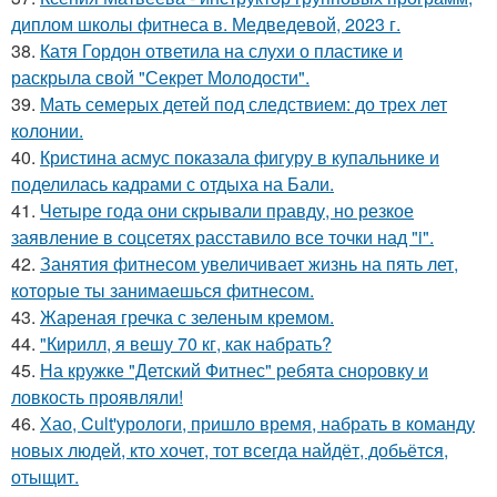
диплом школы фитнеса в. Медведевой, 2023 г.
38.
Катя Гордон ответила на слухи о пластике и
раскрыла свой "Секрет Молодости".
39.
Мать семерых детей под следствием: до трех лет
колонии.
40.
Кристина асмус показала фигуру в купальнике и
поделилась кадрами с отдыха на Бали.
41.
Четыре года они скрывали правду, но резкое
заявление в соцсетях расставило все точки над "i".
42.
Занятия фитнесом увеличивает жизнь на пять лет,
которые ты занимаешься фитнесом.
43.
Жареная гречка с зеленым кремом.
44.
"Кирилл, я вешу 70 кг, как набрать?
45.
На кружке "Детский Фитнес" ребята сноровку и
ловкость проявляли!
46.
Хао, Cult'урологи, пришло время, набрать в команду
новых людей, кто хочет, тот всегда найдёт, добьётся,
отыщит.