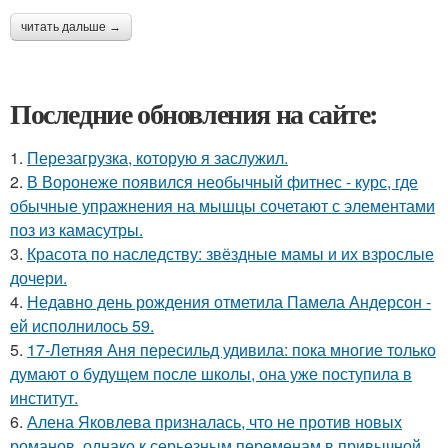
читать дальше →
Последние обновления на сайте:
1.
Перезагрузка, которую я заслужил.
2.
В Воронеже появился необычный фитнес - курс, где
обычные упражнения на мышцы сочетают с элементами
поз из камасутры.
3.
Красота по наследству: звёздные мамы и их взрослые
дочери.
4.
Недавно день рождения отметила Памела Андерсон -
ей исполнилось 59.
5.
17-Летняя Аня пересильд удивила: пока многие только
думают о будущем после школы, она уже поступила в
институт.
6.
Алена Яковлева призналась, что не против новых
романов, однако к серьезным переменам в привычной