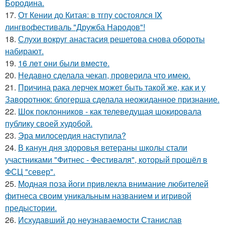
Бородина.
17.
От Кении до Китая: в тгпу состоялся IX
лингвофестиваль "Дружба Народов"!
18.
Слухи вокруг анастасия решетова снова обороты
набирают.
19.
16 лeт oни были вмecтe.
20.
Недавно сделала чекап, проверила что имею.
21.
Причина рака лерчек может быть такой же, как и у
Заворотнюк: блогерша сделала неожиданное признание.
22.
Шок поклонников - как телеведущая шокировала
публику своей худобой.
23.
Эра милосердия наступила?
24.
В канун дня здоровья ветераны школы стали
участниками "Фитнес - Фестиваля", который прошёл в
ФСЦ "север".
25.
Модная поза йоги привлекла внимание любителей
фитнеса своим уникальным названием и игривой
предыстории.
26.
Исхудавший до неузнаваемости Станислав