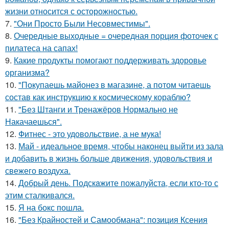
жизни относится с осторожностью.
7.
"Они Просто Были Несовместимы".
8.
Очередные выходные = очередная порция фоточек с
пилатеса на сапах!
9.
Какие продукты помогают поддерживать здоровье
организма?
10.
"Покупаешь майонез в магазине, а потом читаешь
состав как инструкцию к космическому кораблю?
11.
"Без Штанги и Тренажёров Нормально не
Накачаешься".
12.
Фитнес - это удовольствие, а не мука!
13.
Май - идеальное время, чтобы наконец выйти из зала
и добавить в жизнь больше движения, удовольствия и
свежего воздуха.
14.
Добрый день. Подскaжите пожалуйста, если кто-то с
этим сталкивался.
15.
Я на бокс пошла.
16.
"Без Крайностей и Самообмана": позиция Ксения